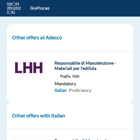
Other offers at Adecco
Accounting
&
Reporting
Specialist
Responsabile di Manutenzione -
Materiali per l'edilizia
Puglia,
Italy
Corsico,
Italy
Mandatory
Italian
Proficiency
LHH
Mandatory
Italian
Other offers with Italian
Proficiency
Oops!