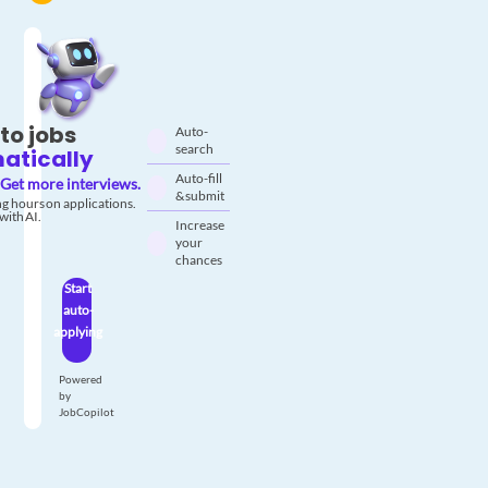
to jobs
Auto-
search
atically
Auto-fill
Get more interviews.
& submit
g hours on applications.
with AI.
Increase
your
chances
Start
auto-
applying
Powered
by
JobCopilot