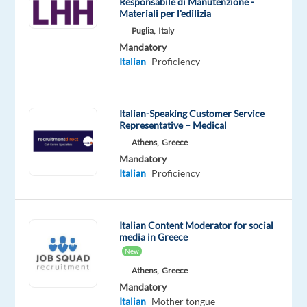
Responsabile di Manutenzione -
This
Materiali per l'edilizia
job
Puglia,
Italy
isn't
available
Mandatory
anymore.
Italian
Proficiency
Check
out
other
Italian-Speaking Customer Service
jobs
Representative – Medical
with
Athens,
Greece
Italian
Mandatory
Italian
Proficiency
Italian Content Moderator for social
Company
Employment
Salary
Experience
On-
media in Greece
LHH
type
From
Entry
site
Full
35,000
level
New
time
to
Athens,
Greece
40,000
Mandatory
€
gross
Italian
Mother tongue