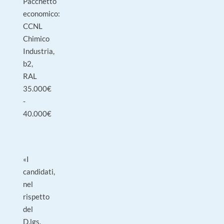
Pacchetto
economico:
CCNL
Chimico
Industria,
b2,
RAL
35.000€
-
40.000€
«I
candidati,
nel
rispetto
del
D.lgs.