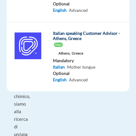
/
Optional
year
English
Advanced
Italian speaking Customer Advisor -
DESCRIPTION
Athens, Greece
New
Per
Athens,
Greece
una
Mandatory
società
Italian
Mother tongue
Optional
operante
English
Advanced
nel
settore
chimico,
siamo
alla
ricerca
di
un/una