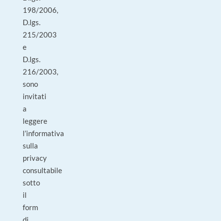
198/2006,
D.lgs.
215/2003
e
D.lgs.
216/2003,
sono
invitati
a
leggere
l’informativa
sulla
privacy
consultabile
sotto
il
form
di