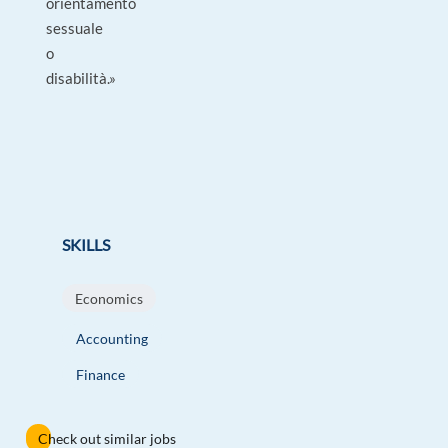
orientamento
sessuale
o
disabilità.»
SKILLS
Economics
Accounting
Finance
Check out similar jobs