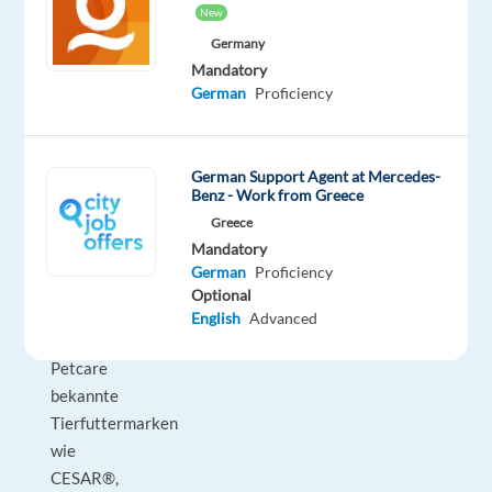
Mars
New
ist
Germany
einer
Mandatory
German
Proficiency
der
größten
Konsumgüterhersteller
der
German Support Agent at Mercedes-
Benz - Work from Greece
Welt.
Greece
Am
Mandatory
Standort
German
Proficiency
Verden
Optional
produziert
English
Advanced
Mars
Petcare
bekannte
Tierfuttermarken
wie
CESAR®,