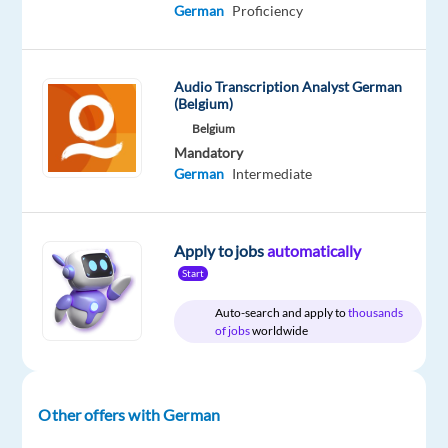
German
Proficiency
Mandatory
German
Proficiency
Audio Transcription Analyst German
(Belgium)
Oops!
Belgium
This
Mandatory
job
German
Intermediate
isn't
available
anymore.
Check
Apply to jobs
automatically
out
Start
other
jobs
Auto-search and apply to
thousands
with
of jobs
worldwide
German
Other offers with German