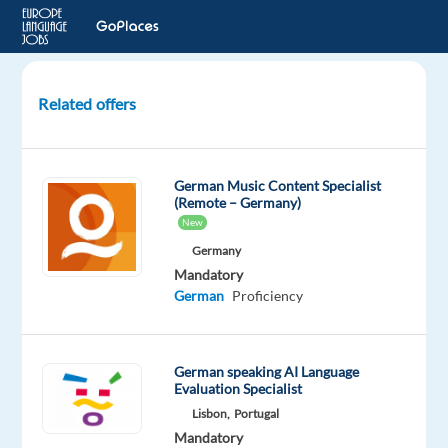
Related offers
Machine
and
Plant
German Music Content Specialist
Operator
(Remote – Germany)
in
New
Food
Germany
Production
Mandatory
–
German
Proficiency
Mars
Ahsen-
German speaking AI Language
Oetzen,
Evaluation Specialist
Germany
Lisbon,
Portugal
Mandatory
Mars