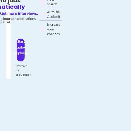
to jobs
search
atically
Auto-fill
Get more interviews.
& submit
g hours on applications.
with AI.
Increase
your
chances
Start
auto-
applying
Powered
by
JobCopilot