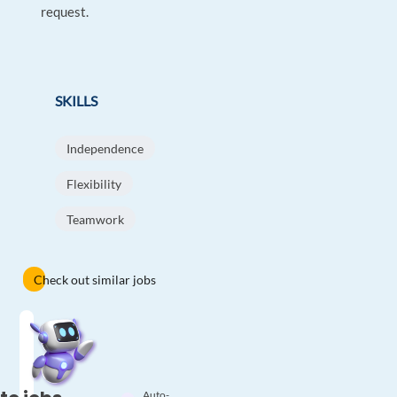
request.
SKILLS
Independence
Flexibility
Teamwork
Check out similar jobs
Auto-