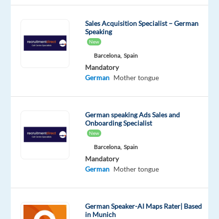
Company
Employment
Experience
On-
Mars
type
Entry
site
Sales Acquisition Specialist – German
Full
level
Speaking
time
New
Barcelona,
Spain
Mandatory
German
Mother tongue
DESCRIPTION
Job
Description:
German speaking Ads Sales and
Onboarding Specialist
New
Mars
Barcelona,
Spain
-
Mandatory
viel
German
Mother tongue
mehr
als
ein
German Speaker-AI Maps Rater| Based
Schokoriegel!
in Munich