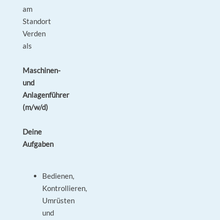
am
Standort
Verden
als
Maschinen-
und
Anlagenführer
(m/w/d)
Deine
Aufgaben
Bedienen,
Kontrollieren,
Umrüsten
und