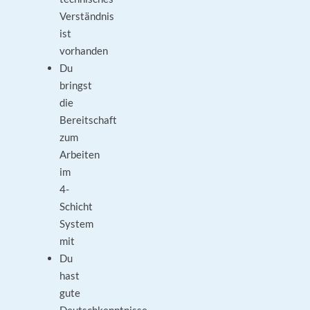
Verständnis
ist
vorhanden
Du
bringst
die
Bereitschaft
zum
Arbeiten
im
4-
Schicht
System
mit
Du
hast
gute