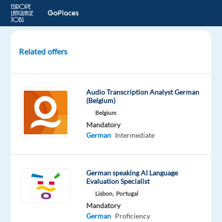
Related offers
Produktionsmitarbeiter
Maschinenführung
–
Audio Transcription Analyst German
Mars
(Belgium)
Belgium
Kirchwalsede,
Mandatory
Germany
German
Intermediate
Mars
Mandatory
German speaking AI Language
Evaluation Specialist
German
Proficiency
Lisbon,
Portugal
Mandatory
Oops!
German
Proficiency