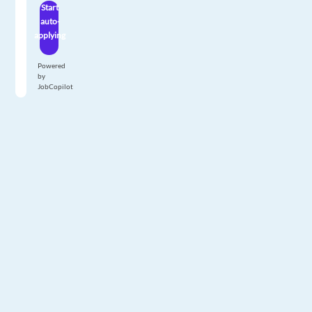
Start
auto-
applying
Powered
by
JobCopilot