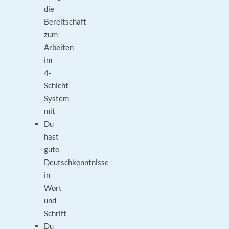
die
Bereitschaft
zum
Arbeiten
im
4-
Schicht
System
mit
Du
hast
gute
Deutschkenntnisse
in
Wort
und
Schrift
Du