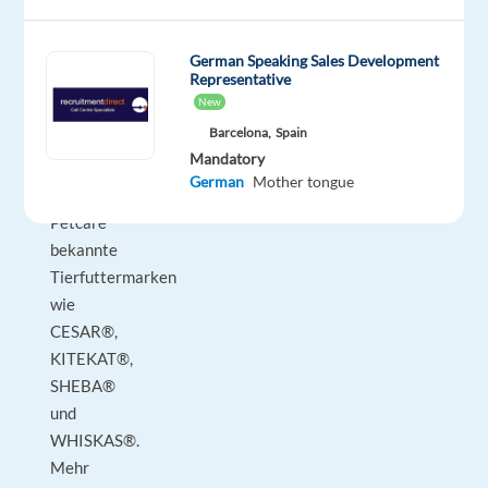
Konsumgüterhersteller
der
Welt.
German Speaking Sales Development
Representative
Am
New
Standort
Barcelona,
Spain
Verden
Mandatory
produziert
German
Mother tongue
Mars
Petcare
bekannte
Tierfuttermarken
wie
CESAR®,
KITEKAT®,
SHEBA®
und
WHISKAS®.
Mehr