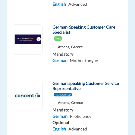
English
Advanced
DESCRIPTION
Job
German-Speaking Customer Care
Description:
Specialist
New
Mars
Athens,
Greece
-
Mandatory
German
Mother tongue
viel
mehr
als
German speaking Customer Service
ein
Representative
Schokoriegel!
HIGHLIGHTED
Mars
Athens,
Greece
ist
Mandatory
einer
German
Proficiency
der
Optional
größten
English
Advanced