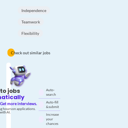
Independence
Teamwork
Flexibility
Check out similar jobs
to jobs
Auto-
search
atically
Auto-fill
Get more interviews.
& submit
g hours on applications.
with AI.
Increase
your
chances