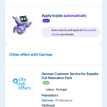
This
job
isn't
Apply to jobs
automatically
available
Start
anymore.
Check
Auto-search and apply to
thousands
out
of jobs
worldwide
other
jobs
with
German
Other offers with German
German Customer Service for Expedia -
Full Relocation Pack
Company
Employment
Experience
On-
New
Mars
type
Entry
site
Full
level
Lisbon,
Portugal
time
Mandatory
German
Proficiency
Optional