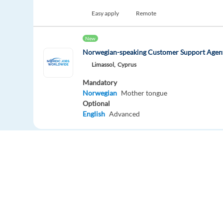
Easy apply
Remote
New
Norwegian-speaking Customer Support Agent
Limassol,
Cyprus
Mandatory
Norwegian
Mother tongue
Optional
English
Advanced
Easy apply
Danish speaking Digital Marketing Consultan
Barcelona,
Spain
Mandatory
Danish
Proficiency
Europe Language Jobs - the job board for
Easy apply
Relocation package