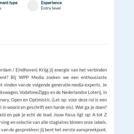
ent type
Experience
e
Entry level
dam / Eindhoven) Krijg jij energie van het verbinden
lent? Bij WPP Media zoeken we een enthousiaste
het vinden van de volgende generatie media-experts. Je
kswagen, VodafoneZiggo en de Nederlandse Loterij, in
ary, Open en Optimistic. (Let op: voor deze rol is een
 in woord en geschrift een harde eis). Wat ga je doen?
eid en pak je echt de lead. Jouw focus ligt op: A tot Z
ving en selectie van alle stagiaires binnen onze labels.
 van de gesprekken: jij bent het eerste aanspreekpunt.