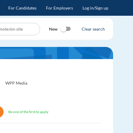
For Candidates
For Employers
Log in/Sign up
New
Clear search
WPP Media
Be one of the first to apply