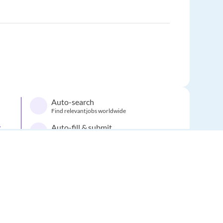
Auto-search
Find relevant jobs worldwide
.
Auto-fill & submit
tions.
Applications completed for you
Start
s and
Increase your chances
With smarter applications
EUROPE LANGUAGE JOBS
Powered by JobCopilot
About us
FAQ