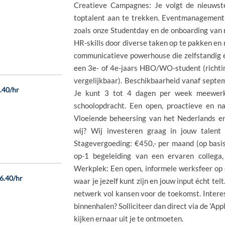
Creatieve Campagnes: Je volgt de nieuws
toptalent aan te trekken. Eventmanagement:
zoals onze Studentday en de onboarding van n
HR-skills door diverse taken op te pakken en 
communicatieve powerhouse die zelfstandig e
een 3e- of 4e-jaars HBO/WO-student (richti
vergelijkbaar). Beschikbaarheid vanaf sept
6.40/hr
Je kunt 3 tot 4 dagen per week meewerken
schoolopdracht. Een open, proactieve en na
Vloeiende beheersing van het Nederlands en
wij? Wij investeren graag in jouw talent 
Stagevergoeding: €450,- per maand (op basis 
op-1 begeleiding van een ervaren collega,
Werkplek: Een open, informele werksfeer op
26.40/hr
waar je jezelf kunt zijn en jouw input écht te
netwerk vol kansen voor de toekomst. Interes
binnenhalen? Solliciteer dan direct via de 'Ap
kijken ernaar uit je te ontmoeten.