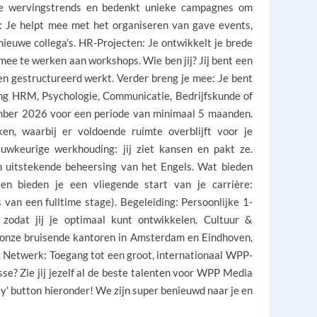
te wervingstrends en bedenkt unieke campagnes om
 Je helpt mee met het organiseren van gave events,
ieuwe collega's. HR-Projecten: Je ontwikkelt je brede
mee te werken aan workshops. Wie ben jij? Jij bent een
n gestructureerd werkt. Verder breng je mee: Je bent
ng HRM, Psychologie, Communicatie, Bedrijfskunde of
ember 2026 voor een periode van minimaal 5 maanden.
, waarbij er voldoende ruimte overblijft voor je
uwkeurige werkhouding: jij ziet kansen en pakt ze.
 uitstekende beheersing van het Engels. Wat bieden
en bieden je een vliegende start van je carrière:
van een fulltime stage). Begeleiding: Persoonlijke 1-
 zodat jij je optimaal kunt ontwikkelen. Cultuur &
 onze bruisende kantoren in Amsterdam en Eindhoven,
lt. Netwerk: Toegang tot een groot, internationaal WPP-
se? Zie jij jezelf al de beste talenten voor WPP Media
ply' button hieronder! We zijn super benieuwd naar je en