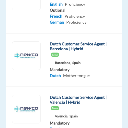
Dutch
English
Proficiency
Mother
Optional
tongue
French
Proficiency
German
Proficiency
Oops!
This
job
isn't
Dutch Customer Service Agent |
Barcelona | Hybrid
available
New
anymore.
Check
Barcelona,
Spain
out
Mandatory
other
Dutch
Mother tongue
jobs
with
English
Dutch Customer Service Agent |
and
Valencia | Hybrid
Dutch
New
Valencia,
Spain
Mandatory