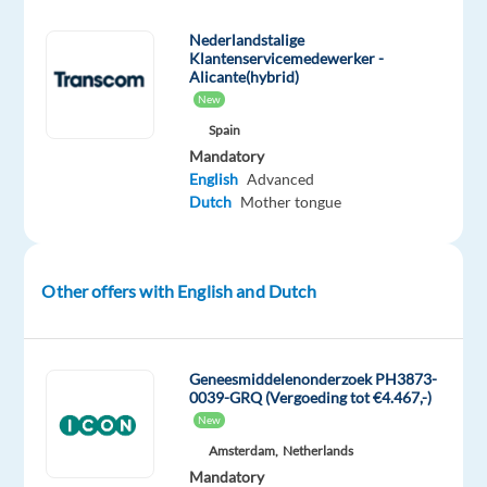
naar
Nederlandstalige
Nederlandstalige
Klantenservicemedewerker -
klantenservicemedewerkers
Alicante(hybrid)
New
voor
ons
Spain
Mandatory
Odido-
English
Advanced
project
Dutch
Mother tongue
bij
Transcom
in
Other offers with English and Dutch
Alicante
,
met
een
nieuwe
Geneesmiddelenonderzoek PH3873-
0039-GRQ (Vergoeding tot €4.467,-)
startdatum
New
op
Amsterdam,
Netherlands
20-
Mandatory
07-