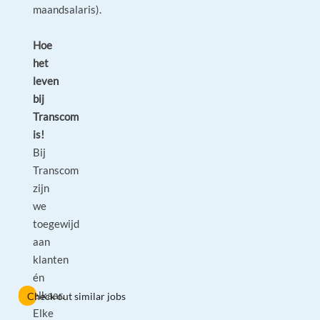
maandsalaris).
Hoe
het
leven
bij
Transcom
is!
Bij
Transcom
zijn
we
toegewijd
aan
klanten
én
elkaar.
Check out similar jobs
Elke