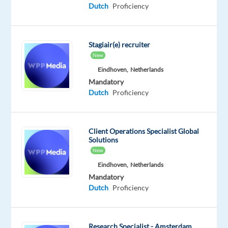
Dutch
Proficiency
2026
of
03-
Stagiair(e) recruiter
08-
New
2026
.
Eindhoven,
Netherlands
Lijkt
Mandatory
het
Dutch
Proficiency
jou
wat
om
Client Operations Specialist Global
ons
Solutions
New
team
te
Eindhoven,
Netherlands
Mandatory
komen
Dutch
Proficiency
versterken?
Wat
Research Specialist - Amsterdam