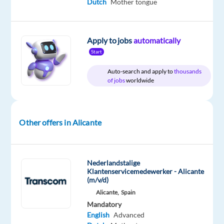
Dutch
Mother tongue
Relocation
Company
Employment
Salary
Experience
Hybrid
package
Transcom
type
From
Entry
Work
Included
Worldwide
Full
1,718
level
from
Apply to jobs
automatically
time
to
home
2,094
Start
&
€
On-
gross
Auto-search and apply to
thousands
site
/
of jobs
worldwide
month
Other offers in Alicante
DESCRIPTION
Wij
Nederlandstalige
zijn
Klantenservicemedewerker - Alicante
(m/v/d)
CX-
Alicante,
Spain
fanaten,
Mandatory
net
English
Advanced
zo