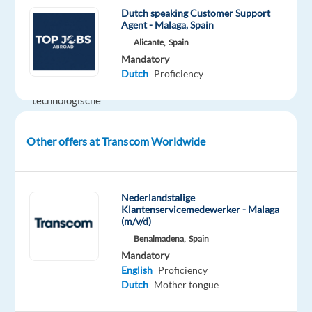
Dutch speaking Customer Support
de
Agent - Malaga, Spain
schittering
Alicante,
Spain
van
Mandatory
baanbrekende
Dutch
Proficiency
fintechs,
technologische
legendes
en
Other offers at Transcom Worldwide
meer…
daar
vind
Nederlandstalige
je
Klantenservicemedewerker - Malaga
(m/v/d)
ons.
Benalmadena,
Spain
Mandatory
We
English
Proficiency
zijn
Dutch
Mother tongue
op
zoek