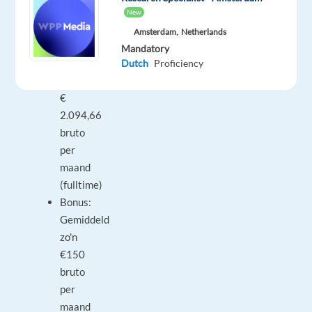
levert
New
het
Amsterdam,
Netherlands
JOU
Mandatory
op!
Dutch
Proficiency
Salaris:
€
2.094,66
bruto
per
maand
(fulltime)
Bonus:
Gemiddeld
zo'n
€150
bruto
per
maand