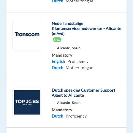
Dutch
Mother tongue
gepassioneerd
over
onze
Nederlandstalige
klanten
Klantenservicemedewerker - Alicante
(m/v/d)
als
New
hun
Alicante,
Spain
fans.
Mandatory
Daarom
English
Proficiency
vertrouwen
Dutch
Mother tongue
de
meest
geliefde
Dutch speaking Customer Support
merken
Agent to Alicante
ter
Alicante,
Spain
wereld
Mandatory
Dutch
Proficiency
op
ons.
Achter