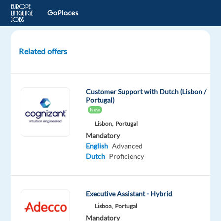
Related offers
Nederlandstalige
Klantenservicemedewerker
-
Customer Support with Dutch (Lisbon /
Alicante
Portugal)
(m/v/d)
New
Lisbon,
Portugal
Alicante,
Mandatory
Spain
English
Advanced
Dutch
Proficiency
Transcom
Worldwide
Mandatory
Executive Assistant - Hybrid
English
Lisboa,
Portugal
Intermediate
Mandatory