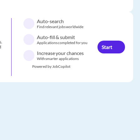
Auto-search
Find relevant jobs worldwide
Auto-fill & submit
s.
Applications completed for you
Start
d
Increase your chances
With smarter applications
Powered by JobCopilot