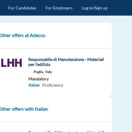
For Candidates
For Employers
Log in/Sign up
Other offers at Adecco
Responsabile di Manutenzione - Materiali
per l'edilizia
Puglia,
Italy
Mandatory
Italian
Proficiency
Other offers with Italian