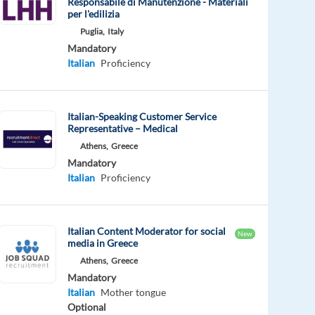
Responsabile di Manutenzione - Materiali
per l'edilizia
Puglia,
Italy
Mandatory
Italian
Proficiency
Italian-Speaking Customer Service
Representative – Medical
Athens,
Greece
Mandatory
Italian
Proficiency
Italian Content Moderator for social
New
media in Greece
Athens,
Greece
Mandatory
Italian
Mother tongue
Optional