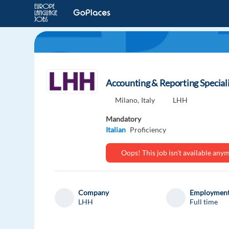
Accounting & Reporting Special
Milano,
Italy
LHH
Mandatory
Italian
Proficiency
Oops! This job isn't available an
Company
Employment
LHH
Full time