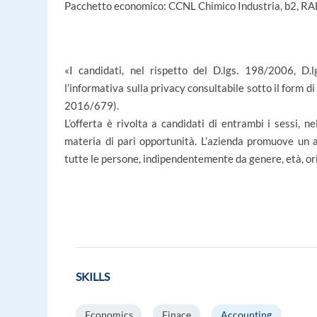
Pacchetto economico: CCNL Chimico Industria, b2, R
«I candidati, nel rispetto del D.lgs. 198/2006, D
l’informativa sulla privacy consultabile sotto il form 
2016/679).
L’offerta è rivolta a candidati di entrambi i sessi, 
materia di pari opportunità. L’azienda promuove un a
tutte le persone, indipendentemente da genere, età, ori
SKILLS
Economics
Finace
Accounting