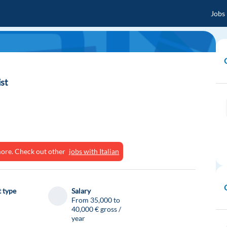
Jobs
ist
ymore. Check out other
jobs with Italian
 type
Salary
From 35,000 to
40,000 € gross /
year