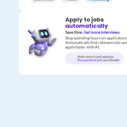
Apply to jobs
automatically
Save time.
Get more interviews.
Stop spending hours on application
Automatically find relevant jobs an
apply faster with AI.
Auto-search and apply to
thousands of jobs
worldwide