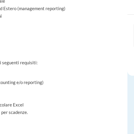
ale
a ed Estero (management reporting)
i
 seguenti requisiti:
counting e/o reporting)
icolare Excel
e per scadenze.