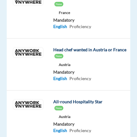
New
unseren
Kunden,
France
Mandatory
ein
English
Proficiency
globaler
Marktführer
in
Head chef wanted in Austria or France
Strategie,
New
Beratung
Austria
und
Mandatory
modernster
English
Proficiency
Technologie,
suchen
wir
All-round Hospitality Star
einen
New
Digital
Austria
Media
Mandatory
Sales
English
Proficiency
Specialist