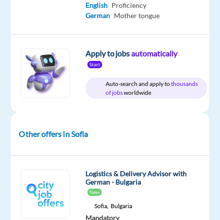
German
English
Proficiency
Proficiency
German
Mother tongue
Oops!
This
Apply to jobs
automatically
job
isn't
Start
available
Auto-search and apply to
thousands
anymore.
of jobs
worldwide
Check
out
other
jobs
Other offers in Sofia
with
English
and
German
Logistics & Delivery Advisor with
German - Bulgaria
New
Sofia,
Bulgaria
Mandatory