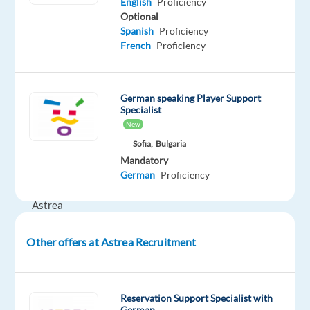
English
Proficiency
Optional
Digital
Spanish
Proficiency
Media
French
Proficiency
Sales
Specialist
–
German speaking Player Support
Deutsch
Specialist
New
Seit
Sofia,
Bulgaria
18
Mandatory
Jahren
German
Proficiency
unterstützt
Astrea
Recruitment
Talente
Other offers at Astrea Recruitment
dabei,
ihre
beruflichen
Reservation Support Specialist with
Ziele
German