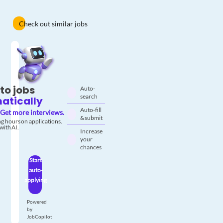
Check out similar jobs
to jobs
Auto-
search
atically
Auto-fill
Get more interviews.
& submit
g hours on applications.
with AI.
Increase
your
chances
Start
auto-
applying
Powered
by
JobCopilot