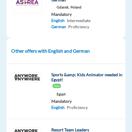
zu
Gdansk,
Poland
erreichen
Mandatory
English
Intermediate
–
German
Proficiency
sowohl
in
Bulgarien
Other offers with English and German
als
auch
international.
Wir
Sports &amp; Kids Animator needed in
Egypt!
fördern
New
Wachstum,
Egypt
Entwicklung
Mandatory
und
English
Proficiency
langfristige
Zusammenarbeit.
Für
Resort Team Leaders