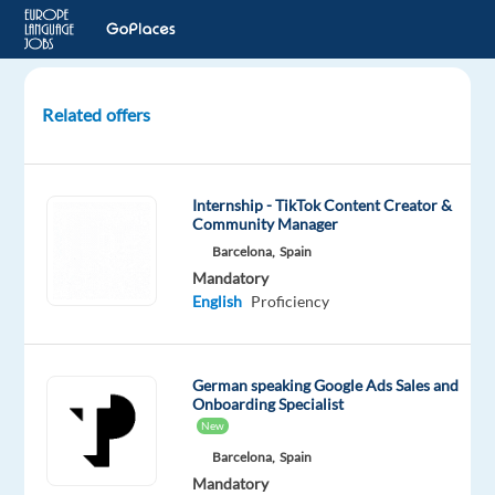
Related offers
Digital
Media
Sales
Internship - TikTok Content Creator &
Specialist
Community Manager
–
Barcelona,
Spain
Deutsch
Mandatory
English
Proficiency
Sofia,
Bulgaria
Astrea
German speaking Google Ads Sales and
Recruitment
Onboarding Specialist
New
Mandatory
English
Barcelona,
Spain
Advanced
Mandatory