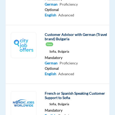
Relocation
Company
Employment
Experience
On-
German
Proficiency
package
Astrea
type
Entry
site
Optional
Included
Recruitment
Full
level
English
Advanced
time
Customer Advisor with German (Travel
brand) Bulgaria
DESCRIPTION
New
Sofia,
Bulgaria
Stadt:
Mandatory
Sofia
German
Proficiency
Optional
Sprache:
English
Advanced
Deutsch
C1
+
French or Spanish Speaking Customer
Englisch
Support to Sofia
B2
Sofia,
Bulgaria
Mandatory