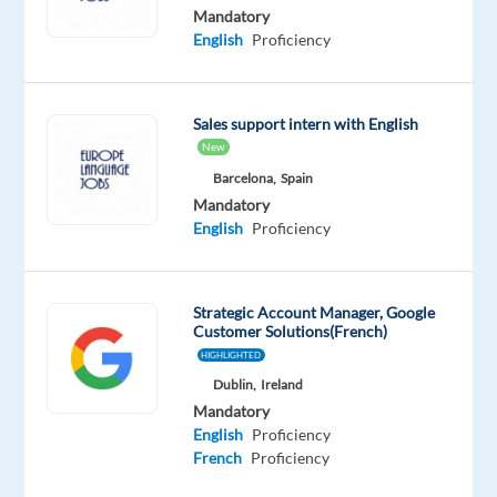
tongue
Mandatory
English
Proficiency
Oops!
This
job
isn't
Sales support intern with English
available
New
anymore.
Barcelona,
Spain
Check
Mandatory
out
English
Proficiency
other
jobs
with
English
Strategic Account Manager, Google
and
Customer Solutions(French)
French
HIGHLIGHTED
Dublin,
Ireland
Mandatory
English
Proficiency
French
Proficiency
Company
Employment
Experience
On-