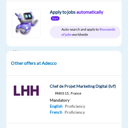
LHH
type
Entry
site
Full
level
Apply to jobs
automatically
time
Start
Auto-search and apply to
thousands
of jobs
worldwide
DESCRIPTION
Votre
mission
Other offers at Adecco
LHH
Recruitment
Chef de Projet Marketing Digital (h/f)
Solutions,
PARIS 15,
France
cabinet
Mandatory
de
English
Proficiency
French
Proficiency
conseil
de
référence