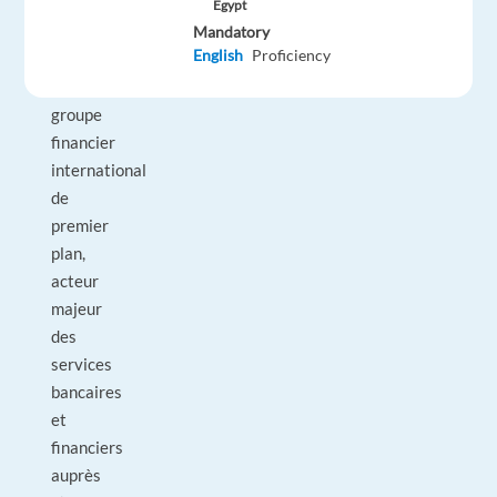
Notre
Egypt
client
Mandatory
English
Proficiency
est
un
groupe
financier
international
de
premier
plan,
acteur
majeur
des
services
bancaires
et
financiers
auprès