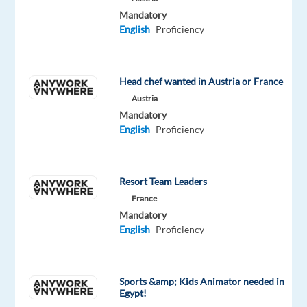
le
Mandatory
recrutement
English
Proficiency
d’un(e)
Executive
Assistant
Head chef wanted in Austria or France
H/F
Austria
dans
Mandatory
le
English
Proficiency
cadre
d’une
mission.
Resort Team Leaders
Le
France
Poste
Mandatory
est
English
Proficiency
basé
à
Paris.
NOTRE
Sports &amp; Kids Animator needed in
CLIENT
Egypt!