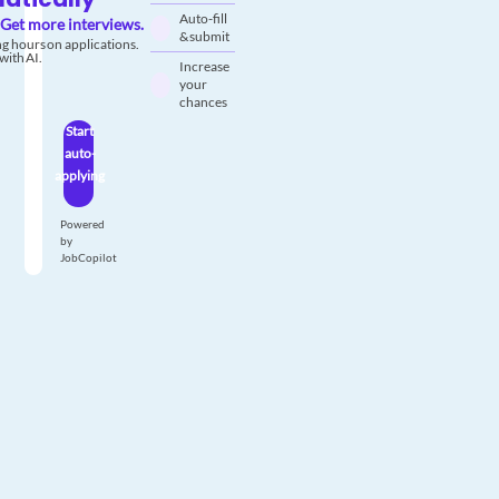
Auto-fill
Get more interviews.
& submit
g hours on applications.
with AI.
Increase
your
chances
Start
auto-
applying
Powered
by
JobCopilot