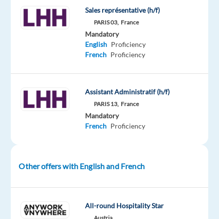
Sales représentative (h/f)
en
PARIS 03,
France
recrutement,
Mandatory
intérim
English
Proficiency
spécialisé,
French
Proficiency
management
de
transition
Assistant Administratif (h/f)
et
PARIS 13,
France
évaluation
Mandatory
d’expert·e·s,
French
Proficiency
cadres
et
dirigeant·e·s,
Other offers with English and French
accompagne
son
client
All-round Hospitality Star
dans
Austria