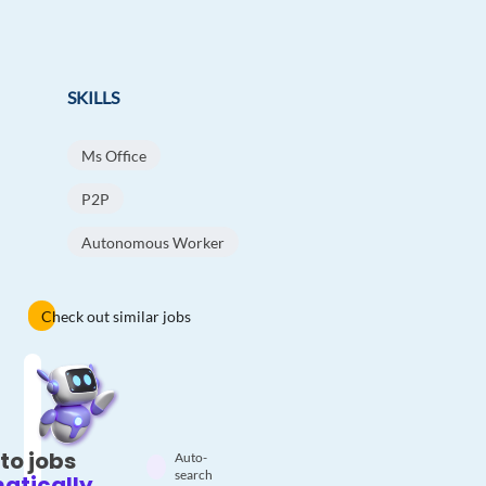
SKILLS
Ms Office
P2P
Autonomous Worker
Check out similar jobs
to jobs
Auto-
search
atically