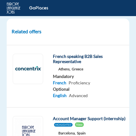
Related offers
Executive
Assistant
(h/f)
French speaking B2B Sales
Representative
PARIS
Athens,
Greece
08,
Mandatory
France
French
Proficiency
Optional
LHH
English
Advanced
Mandatory
English
Intermediate
Account Manager Support (internship)
French
New
HIGHLIGHTED
Mother
Barcelona,
Spain