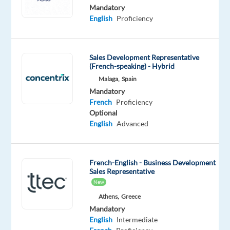
French
Mandatory
Proficiency
English
Proficiency
Oops!
This
job
Sales Development Representative
(French-speaking) - Hybrid
isn't
available
Malaga,
Spain
anymore.
Mandatory
Check
French
Proficiency
out
Optional
other
English
Advanced
jobs
with
English
French-English - Business Development
and
Sales Representative
French
New
Athens,
Greece
Mandatory
English
Intermediate