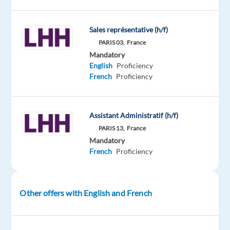
d’un
acteur
Sales représentative (h/f)
international
PARIS 03,
France
de
Mandatory
premier
English
Proficiency
plan
French
Proficiency
du
freight
forwarding,
Assistant Administratif (h/f)
un(e)
PARIS 13,
France
Responsable
Mandatory
French
Proficiency
Grands
Comptes
disposant
d’une
Other offers with English and French
expertise
complète
des