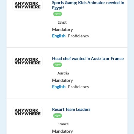
Sports &amp; Kids Animator needed in
solutions
Egypt!
de
New
fret
Egypt
international,
Mandatory
English
Proficiency
afin
d’accompagner
et
Head chef wanted in Austria or France
de
New
développer
Austria
un
Mandatory
portefeuille
English
Proficiency
de
clients
stratégiques,
Resort Team Leaders
notamment
New
dans
France
les
Mandatory