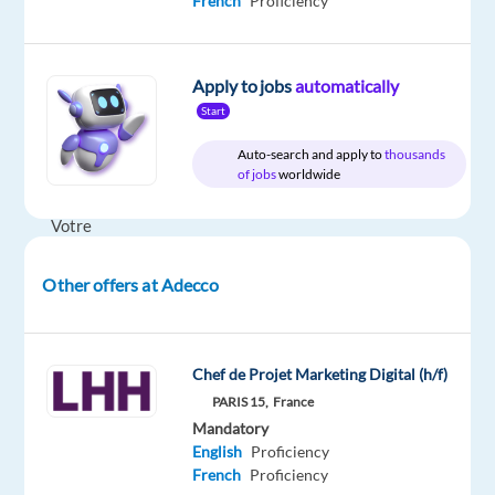
French
Proficiency
Company
Employment
Experience
On-
LHH
type
Entry
site
Full
level
time
Apply to jobs
automatically
Start
Auto-search and apply to
thousands
of jobs
worldwide
DESCRIPTION
Votre
mission
Other offers at Adecco
LHH
Recruitment
Chef de Projet Marketing Digital (h/f)
Solutions
PARIS 15,
France
recrute,
Mandatory
pour
English
Proficiency
le
French
Proficiency
compte