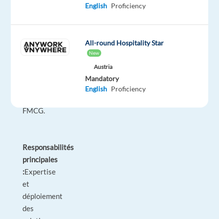
secteurs
English
Proficiency
du
Luxe,
de
All-round Hospitality Star
la
New
Cosmétique
Austria
et/ou
Mandatory
du
English
Proficiency
Retail
FMCG
.
Responsabilités
principales
:
Expertise
et
déploiement
des