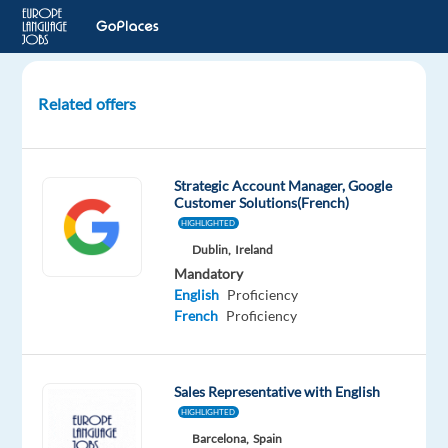
Related offers
KAM
Solutions
de
Strategic Account Manager, Google
Fret
Customer Solutions(French)
International
HIGHLIGHTED
Dublin,
Ireland
LYON
Mandatory
01,
English
Proficiency
France
French
Proficiency
LHH
Mandatory
Sales Representative with English
English
HIGHLIGHTED
Proficiency
Barcelona,
Spain