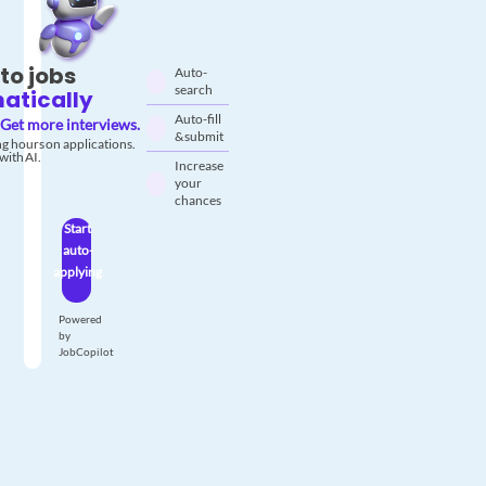
to jobs
Auto-
search
atically
Auto-fill
Get more interviews.
& submit
g hours on applications.
with AI.
Increase
your
chances
Start
auto-
applying
Powered
by
JobCopilot