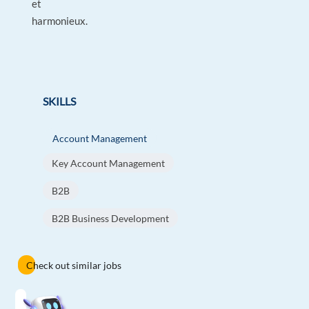
et
harmonieux.
SKILLS
Account Management
Key Account Management
B2B
B2B Business Development
Check out similar jobs