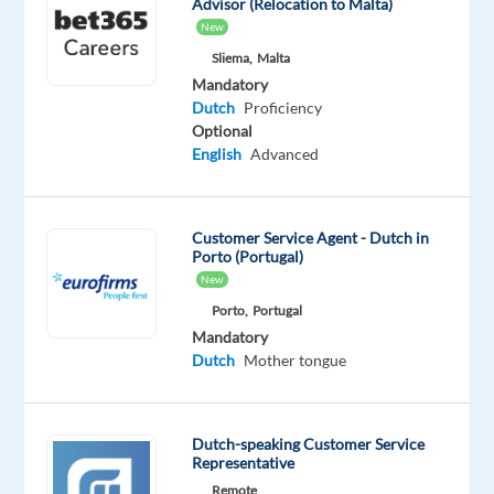
Advisor (Relocation to Malta)
New
Oops!
This
Sliema,
Malta
job
Mandatory
isn't
Dutch
Proficiency
available
Optional
anymore.
English
Advanced
Check
out
other
Customer Service Agent - Dutch in
jobs
Porto (Portugal)
with
New
Dutch
Porto,
Portugal
Mandatory
Dutch
Mother tongue
Company
Employment
Salary
Experience
Hybrid
Newco
type
From
Entry
Work
Dutch-speaking Customer Service
Communications
Full
18,700
level
from
Representative
time
to
home
21,100
Remote