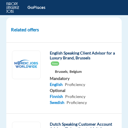
Related offers
Klantenservice
medewerker
BE/NL/UK
English Speaking Client Advisor for a
-
Luxury Brand, Brussels
VALENCIA
New
Brussels,
Belgium
Valencia,
Mandatory
Spain
English
Proficiency
Newco
Optional
Communications
Finnish
Proficiency
Swedish
Proficiency
Mandatory
Optional
Dutch
English
Mother
Advanced
tongue
Dutch Speaking Customer Account