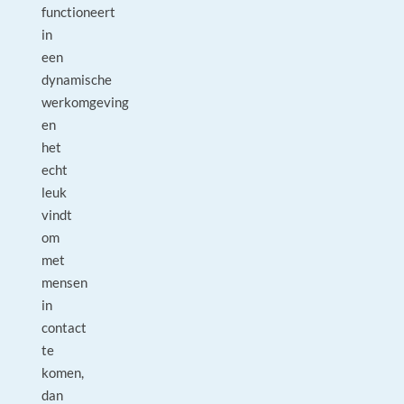
functioneert
in
een
dynamische
werkomgeving
en
het
echt
leuk
vindt
om
met
mensen
in
contact
te
komen,
dan