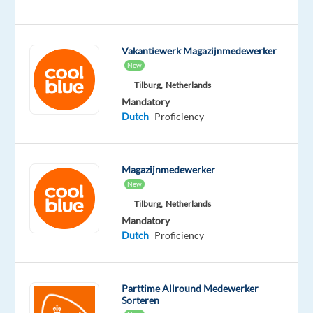
Sluit
je
aan
Vakantiewerk Magazijnmedewerker
bij
New
ons
Tilburg,
Netherlands
team
Mandatory
en
Dutch
Proficiency
maak
deel
uit
Magazijnmedewerker
van
New
een
Tilburg,
Netherlands
bedrijf
Mandatory
Dutch
Proficiency
dat
zich
inzet
Parttime Allround Medewerker
om
Sorteren
geweldige