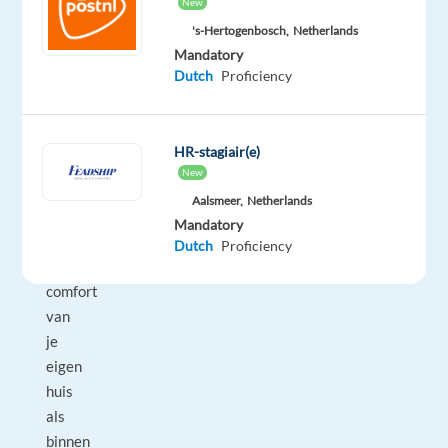
New
service-
's-Hertogenbosch,
Netherlands
ervaringen
Mandatory
te
Dutch
Proficiency
creëren
voor
onze
HR-stagiair(e)
geweldige
New
klanten.
Aalsmeer,
Netherlands
Zowel
Mandatory
vanuit
Dutch
Proficiency
het
comfort
van
je
eigen
huis
als
binnen