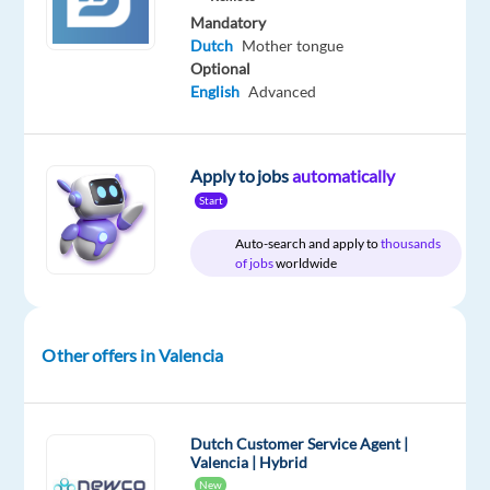
&
€
On-
Mandatory
gross
site
Dutch
Mother tongue
/
Optional
year
English
Advanced
Apply to jobs
automatically
DESCRIPTION
Start
Als
Auto-search and apply to
thousands
je
of jobs
worldwide
gepassioneerd
bent
door
Other offers in Valencia
het
bieden
van
Dutch Customer Service Agent |
uitstekende
Valencia | Hybrid
klantenservice,
New