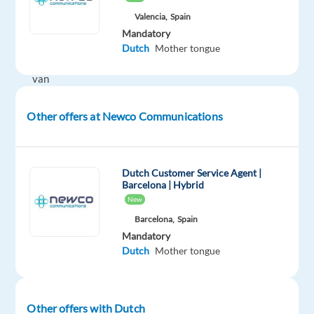
geniet
Valencia,
Spain
van
Mandatory
de
Dutch
Mother tongue
sfeer
van
een
dynamische
Other offers at Newco Communications
werkomgeving,
en
graag
Dutch Customer Service Agent |
contact
Barcelona | Hybrid
maakt
New
met
Barcelona,
Spain
mensen,
Mandatory
Dutch
Mother tongue
dan
willen
wij
jou!
Other offers with Dutch