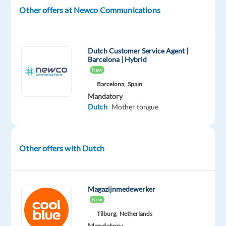
in
Other offers at Newco Communications
een
dynamische
en
Dutch Customer Service Agent |
motiverende
Barcelona | Hybrid
werkomgeving?
New
Dan
Barcelona,
Spain
is
Mandatory
deze
Dutch
Mother tongue
kans
in
Valencia
Other offers with Dutch
perfect
voor
jou!
Magazijnmedewerker
New
Bij
Tilburg,
Netherlands
ons
Mandatory