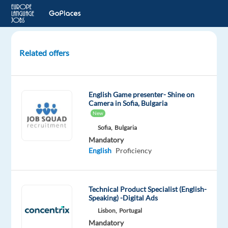
Related offers
Nederlands/Vlaamse
Klantenservice
Medewerkers
English Game presenter- Shine on
-
Camera in Sofia, Bulgaria
VALENCIA
New
Sofia,
Bulgaria
Valencia,
Mandatory
Spain
English
Proficiency
Newco
Communications
Mandatory
Optional
Technical Product Specialist (English-
Dutch
English
Speaking) -Digital Ads
Mother
Advanced
Lisbon,
Portugal
tongue
Mandatory