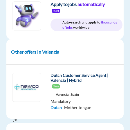
&
Apply to jobs
automatically
€
On-
gross
site
Start
/
year
Auto-search and apply to
thousands
of jobs
worldwide
DESCRIPTION
Other offers in Valencia
Ben
jij
Dutch Customer Service Agent |
een
Valencia | Hybrid
enthousiaste
New
en
Valencia,
Spain
klantgerichte
Mandatory
medewerker?
Dutch
Mother tongue
Wil
je
werken