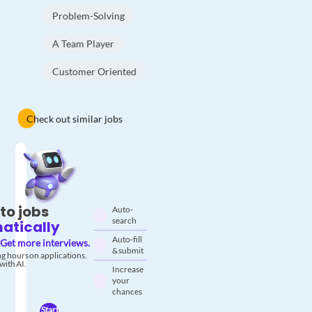
Problem-Solving
A Team Player
Customer Oriented
Check out similar jobs
to jobs
Auto-
search
atically
Auto-fill
Get more interviews.
& submit
g hours on applications.
with AI.
Increase
your
chances
Start