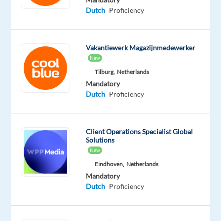
bedrijf
Dutch
Proficiency
streven
we
naar
Vakantiewerk Magazijnmedewerker
meer
New
dan
Tilburg,
Netherlands
alleen
Mandatory
goede
Dutch
Proficiency
klantenservice;
we
creëren
Client Operations Specialist Global
Solutions
buitengewone
New
klantervaringen.
Eindhoven,
Netherlands
We
Mandatory
zoeken
Dutch
Proficiency
gepassioneerde
mensen
om