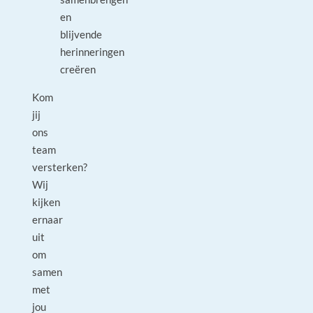
en
blijvende
herinneringen
creëren
Kom
jij
ons
team
versterken?
Wij
kijken
ernaar
uit
om
samen
met
jou