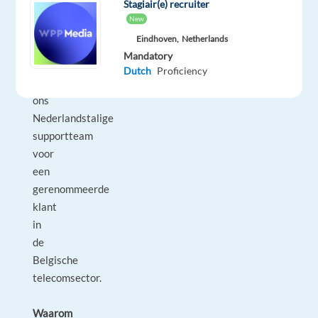
Stagiair(e) recruiter
deel
New
uit
Eindhoven,
Netherlands
te
Mandatory
maken
Dutch
Proficiency
van
ons
Nederlandstalige
supportteam
voor
een
gerenommeerde
klant
in
de
Belgische
telecomsector.
Waarom