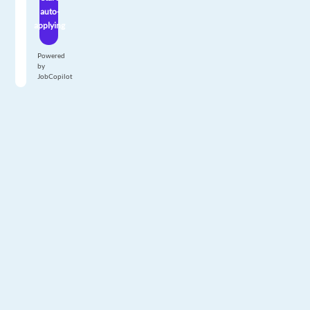
auto-
applying
Powered
by
JobCopilot