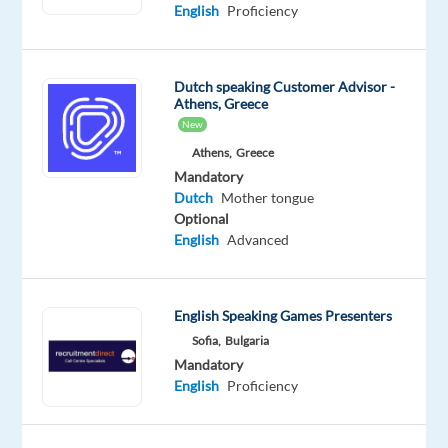
English
Proficiency
Oops!
This
job
Dutch speaking Customer Advisor -
isn't
Athens, Greece
available
New
anymore.
Check
Athens,
Greece
out
Mandatory
other
Dutch
Mother tongue
jobs
Optional
with
English
Advanced
Dutch
English Speaking Games Presenters
Sofia,
Bulgaria
Mandatory
Company
Employment
Salary
Experience
Hybrid
English
Proficiency
Newco
type
From
Entry
Work
Communications
Full
18,700
level
from
time
to
home
21,100