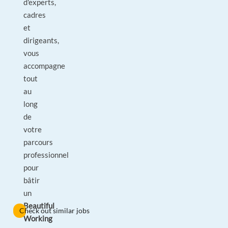
d'experts,
cadres
et
dirigeants,
vous
accompagne
tout
au
long
de
votre
parcours
professionnel
pour
bâtir
un
Beautiful
Check out similar jobs
Working