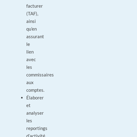
facturer
(TAF),
ainsi
qu’en
assurant
le
lien
avec
les
commissaires
aux
comptes.
Élaborer
et
analyser
les
reportings
d’activité