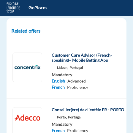
Related offers
Responsable
ADV/Customer
Service
Customer Care Advisor (French-
(h/f)
speaking)– Mobile Betting App
Lisbon,
Portugal
TOULOUSE,
Mandatory
France
English
Advanced
French
Proficiency
LHH
Mandatory
English
Conseiller(ère) de clientèle FR - PORTO
Proficiency
Porto,
Portugal
French
Mandatory
Proficiency
French
Proficiency