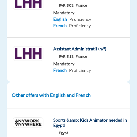
travail
PARIS 03,
France
temporaire
Mandatory
spécialisé,
English
Proficiency
gestion
French
Proficiency
de
transition
et
Assistant Administratif (h/f)
évaluation
PARIS 13,
France
d’experts,
Mandatory
cadres
French
Proficiency
et
dirigeants
recherche
Other offers with English and French
pour
son
client,
Sports &amp; Kids Animator needed in
spécialisé
Egypt!
dans
Egypt