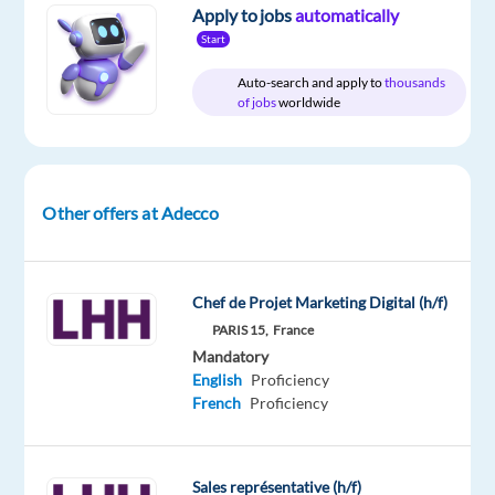
Full
level
Apply to jobs
automatically
time
Start
Auto-search and apply to
thousands
of jobs
worldwide
DESCRIPTION
Votre
mission
Other offers at Adecco
LHH
Chef de Projet Marketing Digital (h/f)
Recruitment
PARIS 15,
France
Solutions,
Mandatory
cabinet
English
Proficiency
de
French
Proficiency
conseil
en
recrutement,
Sales représentative (h/f)