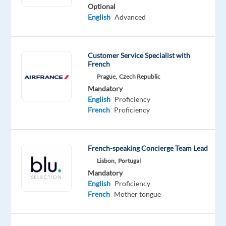
Optional
Oops!
English
Advanced
This
job
isn't
Customer Service Specialist with
available
French
anymore.
Prague,
Czech Republic
Check
out
Mandatory
other
English
Proficiency
jobs
French
Proficiency
with
English
and
French-speaking Concierge Team Lead
French
Lisbon,
Portugal
Mandatory
English
Proficiency
French
Mother tongue
Company
Employment
Experience
On-
LHH
type
Entry
site