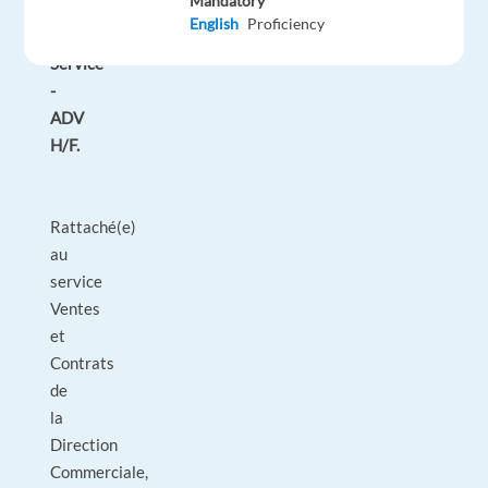
Mandatory
Responsable
English
Proficiency
Customer
Service
-
ADV
H/F.
Rattaché(e)
au
service
Ventes
et
Contrats
de
la
Direction
Commerciale,