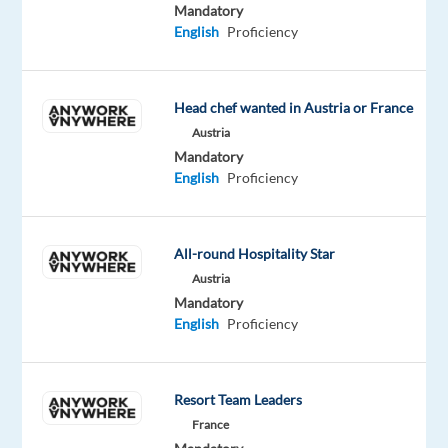
le
Mandatory
domaine
English
Proficiency
de
l’aéronautique
et
Head chef wanted in Austria or France
de
Austria
la
Mandatory
English
Proficiency
défense
et
basé
All-round Hospitality Star
à
Austria
Toulouse
,
Mandatory
en
English
Proficiency
Intérim
de
7
Resort Team Leaders
mois
France
un