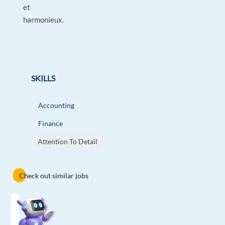
et
harmonieux.
SKILLS
Accounting
Finance
Attention To Detail
Check out similar jobs