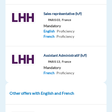
spécialisé,
management
Sales représentative (h/f)
de
PARIS 03,
France
transition,
Mandatory
et
English
Proficiency
évaluation
French
Proficiency
recherche
à
Paris,
Assistant Administratif (h/f)
un
PARIS 13,
France
comptable
Mandatory
junior
French
Proficiency
(anglais
courant)
H/F
Other offers with English and French
basé
pour
un