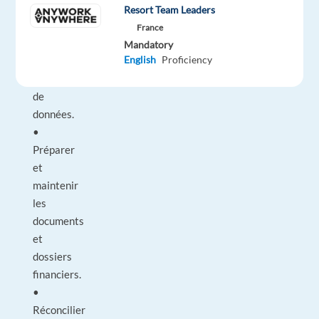
comptables
Resort Team Leaders
quotidiennes
France
et
Mandatory
English
Proficiency
la
saisie
de
données.
•
Préparer
et
maintenir
les
documents
et
dossiers
financiers.
•
Réconcilier