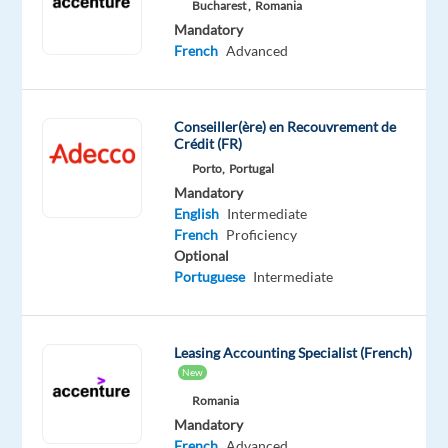
Oops!
Bucharest ,
Romania
This
Mandatory
job
French
Advanced
isn't
available
anymore.
Conseiller(ère) en Recouvrement de
Check
Crédit (FR)
out
Porto,
Portugal
other
Mandatory
jobs
English
Intermediate
with
French
Proficiency
English
Optional
and
Portuguese
Intermediate
French
Leasing Accounting Specialist (French)
New
Company
Employment
Experience
On-
Romania
LHH
type
Entry
site
Mandatory
Full
level
time
French
Advanced