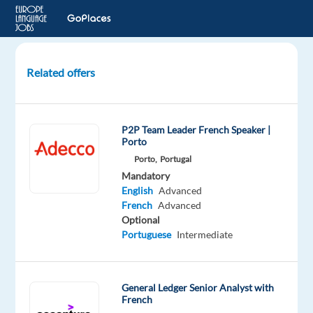
Related offers
Comptable
(h/f)
P2P Team Leader French Speaker |
PARIS
Porto
12,
Porto,
Portugal
France
Mandatory
English
Advanced
LHH
French
Advanced
Optional
Mandatory
Portuguese
Intermediate
English
Proficiency
French
Proficiency
General Ledger Senior Analyst with
French