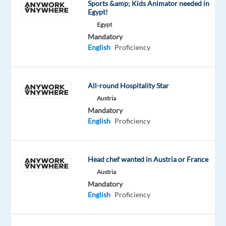
Sports &amp; Kids Animator needed in
contrat
Egypt!
de
Egypt
4
Mandatory
mois
English
Proficiency
avec
renouvellement
possible.
All-round Hospitality Star
Austria
Mandatory
Responsabilités
English
Proficiency
:
Head chef wanted in Austria or France
•
Austria
Assister
Mandatory
dans
English
Proficiency
les
tâches