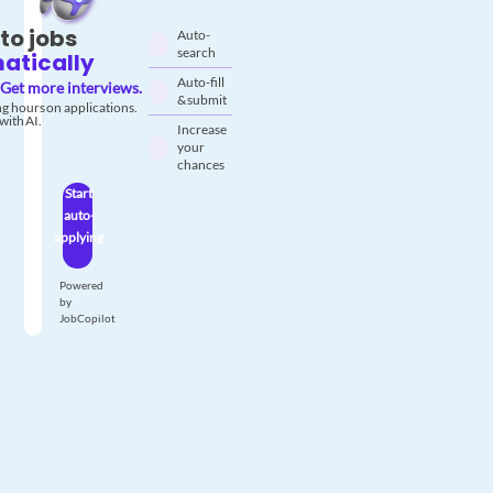
to jobs
Auto-
search
atically
Auto-fill
Get more interviews.
& submit
g hours on applications.
with AI.
Increase
your
chances
Start
auto-
applying
Powered
by
JobCopilot