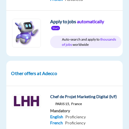
Apply to jobs
automatically
DESCRIPTION
Start
Auto-search and apply to
thousands
Votre
of jobs
worldwide
mission
LHH
Other offers at Adecco
Recruitment
Solutions,
cabinet
de
Chef de Projet Marketing Digital (h/f)
conseil
PARIS 15,
France
en
Mandatory
recrutement,
English
Proficiency
French
Proficiency
intérim