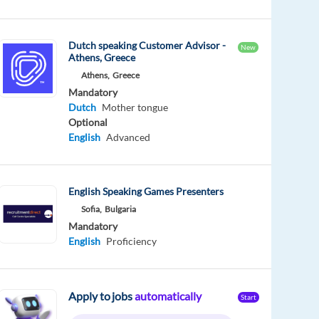
Dutch speaking Customer Advisor -
New
Athens, Greece
Athens,
Greece
Mandatory
Dutch
Mother tongue
Optional
English
Advanced
English Speaking Games Presenters
Sofia,
Bulgaria
Mandatory
English
Proficiency
Apply to jobs
automatically
Start