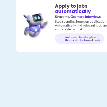
Apply to jobs
automatically
Save time.
Get more interviews.
Stop spending hours on application
Automatically find relevant jobs an
apply faster with AI.
Auto-search and apply to
thousands of jobs
worldwide