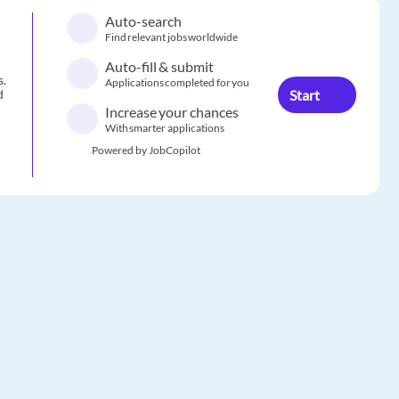
Auto-search
Find relevant jobs worldwide
Auto-fill & submit
s.
Applications completed for you
Start
d
Increase your chances
With smarter applications
Powered by JobCopilot