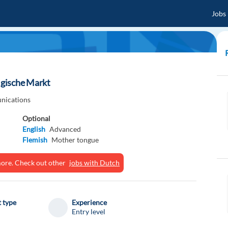
Jobs
gische Markt
ications
Optional
English
Advanced
Flemish
Mother tongue
ymore. Check out other
jobs with Dutch
 type
Experience
Entry level