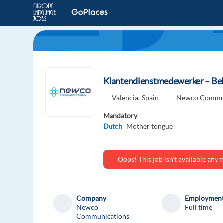
Klantendienstmedewerker – Bel
Valencia,
Spain
Newco Commun
Mandatory
Dutch
Mother tongue
Oops! This job isn't available an
Company
Employment
Newco
Full time
Communications