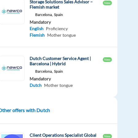
Storage Solutions Sales Advisor –
New
Flemish market
Barcelona,
Spain
Mandatory
English
Proficiency
Flemish
Mother tongue
Dutch Customer Service Agent |
New
Barcelona | Hybrid
Barcelona,
Spain
Mandatory
Dutch
Mother tongue
Other offers with Dutch
Client Operations Specialist Global
New