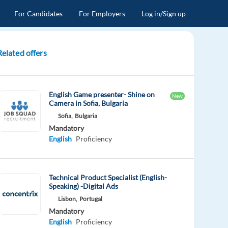
For Candidates
For Employers
Log in/Sign up
Related offers
English Game presenter- Shine on
New
Camera in Sofia, Bulgaria
Sofia,
Bulgaria
Mandatory
English
Proficiency
Technical Product Specialist (English-
Speaking) -Digital Ads
Lisbon,
Portugal
Mandatory
English
Proficiency