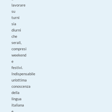
lavorare
su
turni
sia
diurni
che
serali,
compresi
weekend
e
festivi.
Indispensabile
un'ottima
conoscenza
della
lingua
italiana
e