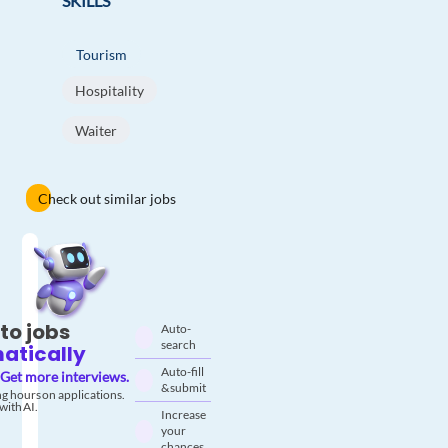
SKILLS
Tourism
Hospitality
Waiter
Check out similar jobs
to jobs
Auto-
search
atically
Auto-fill
Get more interviews.
& submit
g hours on applications.
with AI.
Increase
your
chances