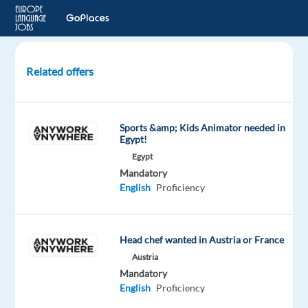
Related offers
Camerieri/e
di
sala
Sports &amp; Kids Animator needed in
-
Egypt!
Olimpiadi
Egypt
Milano
Mandatory
Cortina
English
Proficiency
2026
Milan,
Head chef wanted in Austria or France
Italy
Austria
STRAF
hotel&bar
Mandatory
English
Proficiency
Mandatory