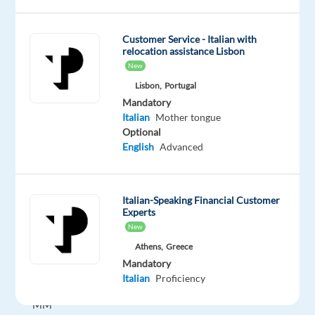
febbraio
2026!
Customer Service - Italian with
Periodo:
relocation assistance Lisbon
dal
New
26
Lisbon,
Portugal
gennaio
Mandatory
Italian
Mother tongue
2026
Optional
a
English
Advanced
tutto
febbraio
2026.
Italian-Speaking Financial Customer
Experts
Sede:
New
STRAFhotel&bar
Athens,
Greece
(Milano
Mandatory
Centro
Italian
Proficiency
–
MM