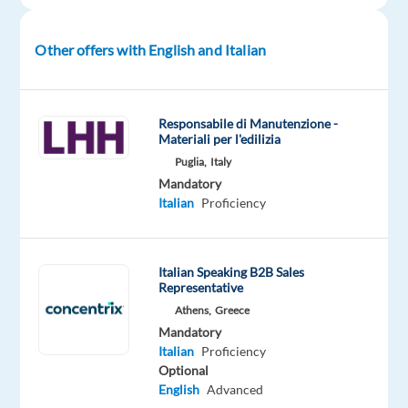
Other offers with English and Italian
Company
Employment
Experience
On-
STRAF
type
Entry
site
hotel&bar
Full
level
time
Responsabile di Manutenzione -
Materiali per l'edilizia
Puglia,
Italy
Mandatory
DESCRIPTION
Italian
Proficiency
Stiamo
cercando
Italian Speaking B2B Sales
personale
Representative
per
Athens,
Greece
l'evento
Mandatory
Milano
Italian
Proficiency
Cortina
Optional
di
English
Advanced