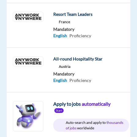
English
Advanced
Resort Team Leaders
Italian
Advanced
France
Mandatory
Oops!
English
Proficiency
This
job
isn't
All-round Hospitality Star
available
Austria
anymore.
Check
Mandatory
out
English
Proficiency
other
jobs
with
Apply to jobs
automatically
English
Start
and
Italian
Auto-search and apply to
thousands
of jobs
worldwide