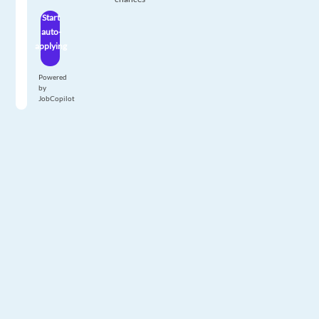
Start
auto-
applying
Powered
by
JobCopilot