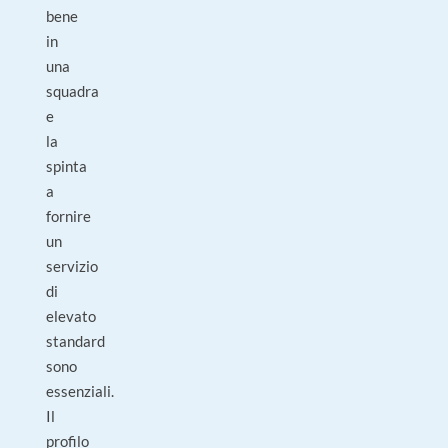
bene
in
una
squadra
e
la
spinta
a
fornire
un
servizio
di
elevato
standard
sono
essenziali.
Il
profilo