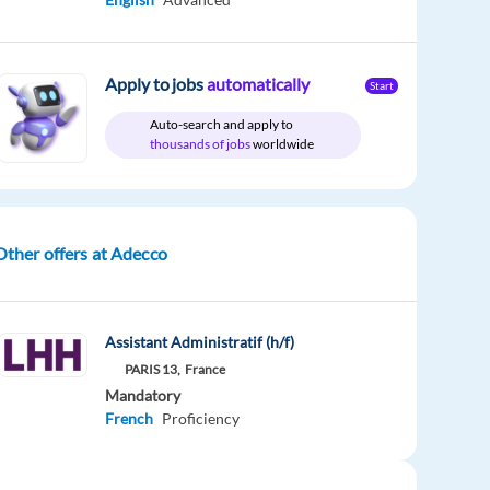
Apply to jobs
automatically
Start
Auto-search and apply to
thousands of jobs
worldwide
Other offers at Adecco
Assistant Administratif (h/f)
PARIS 13,
France
Mandatory
French
Proficiency