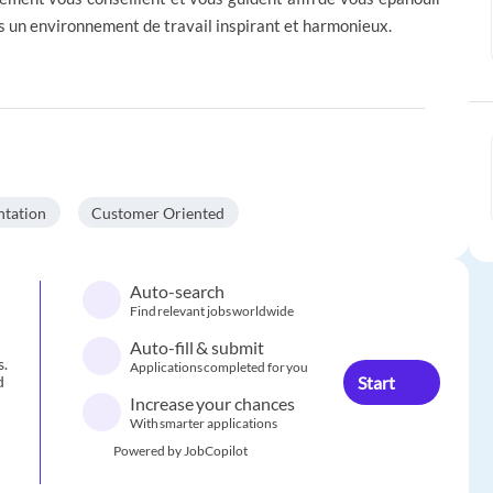
ns un environnement de travail inspirant et harmonieux.
ntation
Customer Oriented
Auto-search
Find relevant jobs worldwide
Auto-fill & submit
s.
Applications completed for you
Start
d
Increase your chances
With smarter applications
Powered by JobCopilot