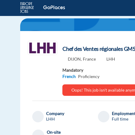
Chef des Ventes régionales GMS 
DIJON,
France
LHH
Mandatory
French
Proficiency
Oops! This job isn't available an
Company
Employment
LHH
Full time
On-site