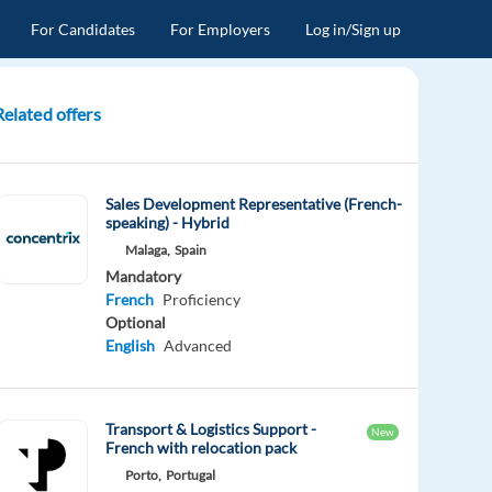
For Candidates
For Employers
Log in/Sign up
Related offers
Sales Development Representative (French-
speaking) - Hybrid
Malaga,
Spain
Mandatory
French
Proficiency
Optional
English
Advanced
Transport & Logistics Support -
New
French with relocation pack
Porto,
Portugal