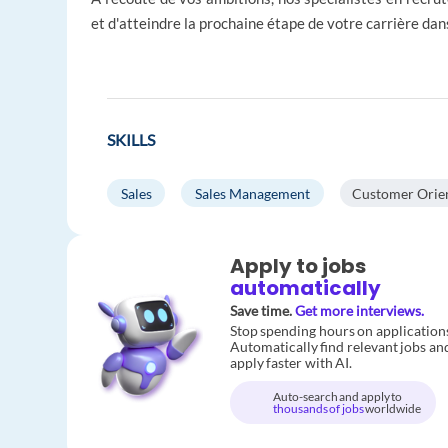
et d'atteindre la prochaine étape de votre carrière da
SKILLS
Sales
Sales Management
Customer Orie
Apply to jobs
automatically
Save time.
Get more interviews.
Stop spending hours on application
Automatically find relevant jobs an
apply faster with AI.
Auto-search and apply to
thousands of jobs
worldwide