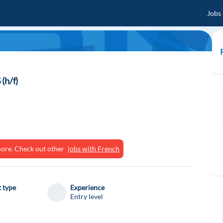
Jobs
(h/f)
ymore. Check out other
jobs with French
 type
Experience
Entry level