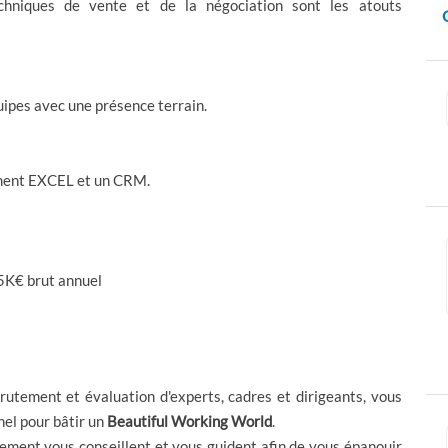
chniques de vente
et de la
négociation
sont les atouts
ipes avec une présence terrain.
ment
EXCEL
et un
CRM
.
65K€ brut annuel
rutement et évaluation d'experts, cadres et dirigeants, vous
el pour bâtir un
Beautiful Working World
.
tement vous conseillent et vous guident afin de vous épanouir