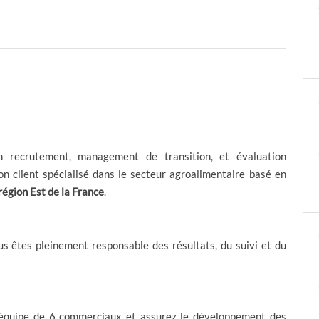
n recrutement, management de transition, et évaluation
son client spécialisé dans le secteur agroalimentaire basé en
région Est de la France
.
 êtes pleinement responsable des résultats, du suivi et du
équipe de 6 commerciaux
et assurez le
développement des