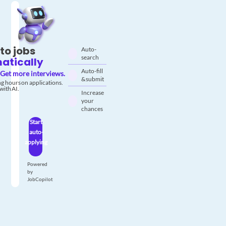
to jobs
Auto-
search
atically
Auto-fill
Get more interviews.
& submit
g hours on applications.
with AI.
Increase
your
chances
Start
auto-
applying
Powered
by
JobCopilot