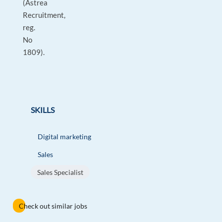
(Astrea
Recruitment,
reg.
No
1809).
SKILLS
Digital marketing
Sales
Sales Specialist
Check out similar jobs