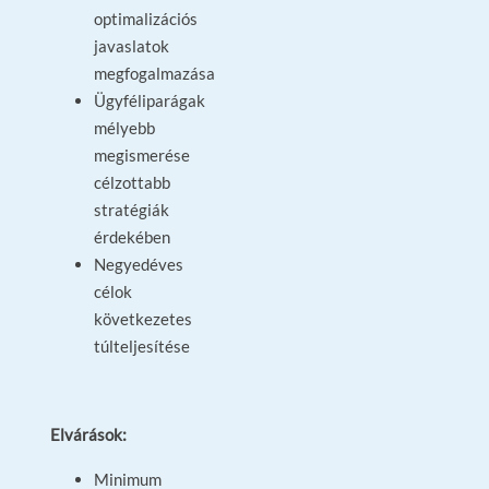
optimalizációs
javaslatok
megfogalmazása
Ügyféliparágak
mélyebb
megismerése
célzottabb
stratégiák
érdekében
Negyedéves
célok
következetes
túlteljesítése
Elvárások:
Minimum