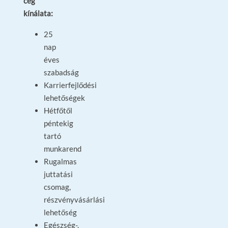
cég
kínálata:
25
nap
éves
szabadság
Karrierfejlődési
lehetőségek
Hétfőtől
péntekig
tartó
munkarend
Rugalmas
juttatási
csomag,
részvényvásárlási
lehetőség
Egészség-,