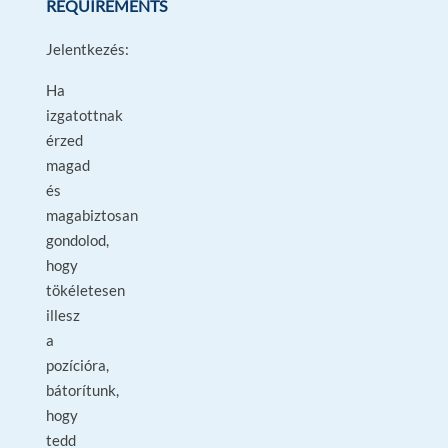
REQUIREMENTS
Jelentkezés:
Ha
izgatottnak
érzed
magad
és
magabiztosan
gondolod,
hogy
tökéletesen
illesz
a
pozícióra,
bátorítunk,
hogy
tedd