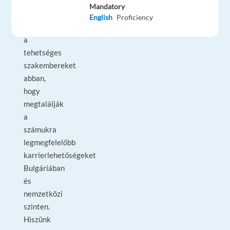
18
Mandatory
éve
English
Proficiency
segíti
a
tehetséges
szakembereket
abban,
hogy
megtalálják
a
számukra
legmegfelelőbb
karrierlehetőségeket
Bulgáriában
és
nemzetközi
szinten.
Hiszünk