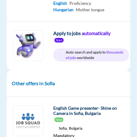
Advanced
English
Proficiency
Hungarian
Hungarian
Mother tongue
Proficiency
Oops!
Apply to jobs
automatically
This
Start
job
isn't
Auto-search and apply to
thousands
available
of jobs
worldwide
anymore.
Check
out
other
Other offers in Sofia
jobs
with
English
and
English Game presenter- Shine on
Hungarian
Camera in Sofia, Bulgaria
New
Sofia,
Bulgaria
Mandatory