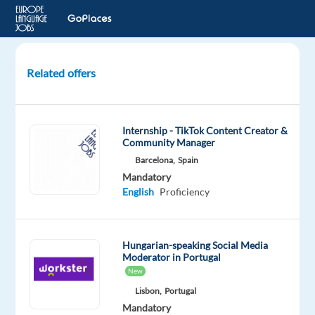
Related offers
Digital
Media
Sales
Internship - TikTok Content Creator &
Specialist
Community Manager
–
Barcelona,
Spain
Magyar
Mandatory
nyelvtudással
English
Proficiency
Sofia,
Bulgaria
Hungarian-speaking Social Media
Astrea
Moderator in Portugal
Recruitment
New
Mandatory
Lisbon,
Portugal
English
Mandatory