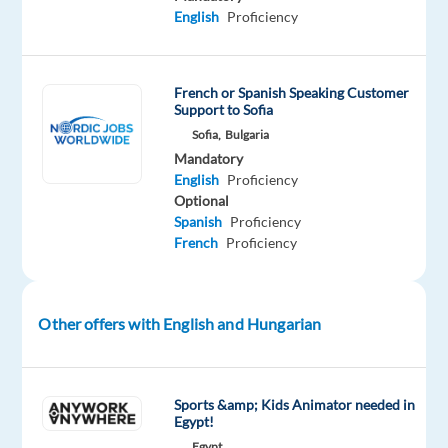
English
Proficiency
Relocation
Company
Employment
Experience
On-
package
Astrea
type
Entry
site
Included
Recruitment
Full
level
time
French or Spanish Speaking Customer
Support to Sofia
Sofia,
Bulgaria
Mandatory
English
Proficiency
DESCRIPTION
Optional
Spanish
Proficiency
Város:
French
Proficiency
Szófia
Other offers with English and Hungarian
Nyelv:
Magyar
C1
Sports &amp; Kids Animator needed in
+
Egypt!
Angol
Egypt