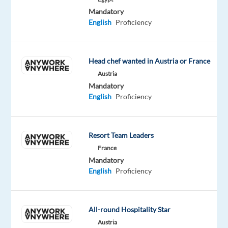
B2
Mandatory
English
Proficiency
Műszakok:
Nincs
Head chef wanted in Austria or France
Austria
Digital
Mandatory
Media
English
Proficiency
Sales
Specialist
–
Resort Team Leaders
Magyar
France
nyelvtudással
Mandatory
English
Proficiency
Az
Astrea
Recruitment
All-round Hospitality Star
immár
Austria