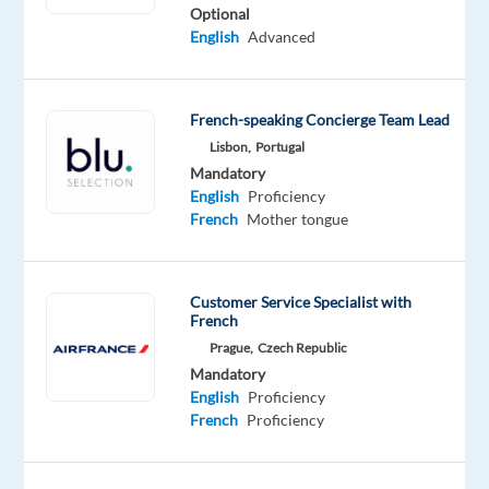
Optional
Mandatory
English
Advanced
English
Advanced
French
French-speaking Concierge Team Lead
Proficiency
Lisbon,
Portugal
Oops!
Mandatory
This
English
Proficiency
job
French
Mother tongue
isn't
available
anymore.
Customer Service Specialist with
Check
French
out
Prague,
Czech Republic
other
Mandatory
jobs
English
Proficiency
with
French
Proficiency
English
and
French