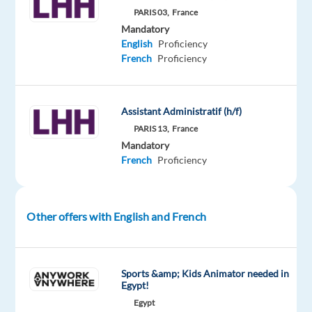
e
PARIS 03,
France
Mandatory
con
English
Proficiency
sede
French
Proficiency
nei
pressi
di
Assistant Administratif (h/f)
San
PARIS 13,
France
Maurizio
Mandatory
d'Opaglio,
French
Proficiency
siamo
attualmente
alla
Other offers with English and French
ricerca
di
una
Sports &amp; Kids Animator needed in
figura
Egypt!
di
Egypt