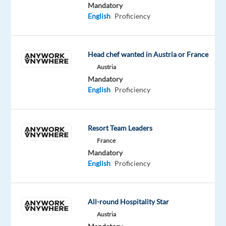
Mandatory
Back
English
Proficiency
Office
Commerciale
/
Head chef wanted in Austria or France
Customer
Austria
Care
Mandatory
con
English
Proficiency
Francese
Resort Team Leaders
France
Mandatory
Responsabilità
English
Proficiency
La
figura
All-round Hospitality Star
sarà
il
Austria