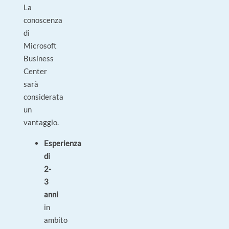
La
conoscenza
di
Microsoft
Business
Center
sarà
considerata
un
vantaggio.
Esperienza
di
2-
3
anni
in
ambito