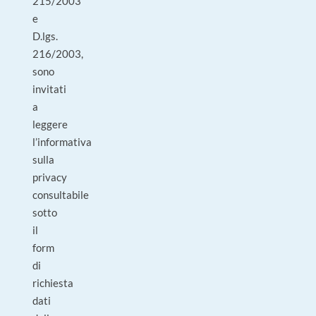
215/2003
e
D.lgs.
216/2003,
sono
invitati
a
leggere
l’informativa
sulla
privacy
consultabile
sotto
il
form
di
richiesta
dati