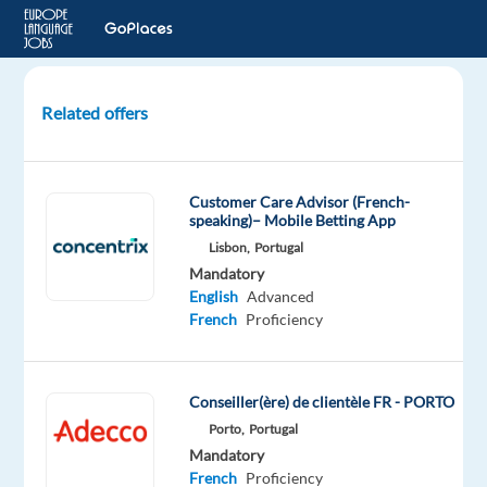
Related offers
Back
Office
Commerciale
Customer Care Advisor (French-
/
speaking)– Mobile Betting App
Customer
Lisbon,
Portugal
Care
Mandatory
con
English
Advanced
FRANCESE
French
Proficiency
San
Maurizio
Conseiller(ère) de clientèle FR - PORTO
d'Opaglio,
Porto,
Portugal
Italy
Mandatory
LHH
French
Proficiency