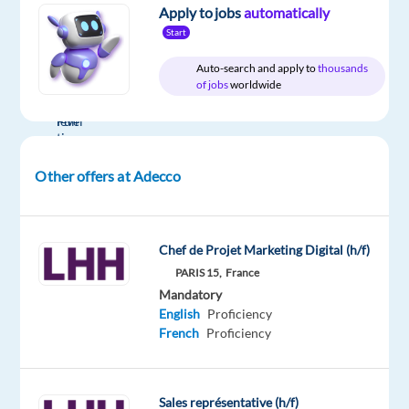
Apply to jobs
automatically
Start
Auto-search and apply to
thousands
of jobs
worldwide
Company
Employment
Experience
On-
LHH
type
Entry
site
Full
level
time
Other offers at Adecco
DESCRIPTION
Chef de Projet Marketing Digital (h/f)
Per
PARIS 15,
France
azienda
Mandatory
cliente,
English
Proficiency
French
Proficiency
operante
nel
settore
Sales représentative (h/f)
Design