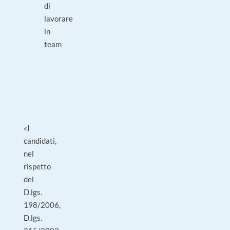
di
lavorare
in
team
«I
candidati,
nel
rispetto
del
D.lgs.
198/2006,
D.lgs.