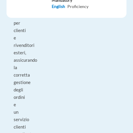
Mandatory
punto
English
Proficiency
di
riferimento
per
clienti
e
rivenditori
esteri,
assicurando
la
corretta
gestione
degli
ordini
e
un
servizio
clienti