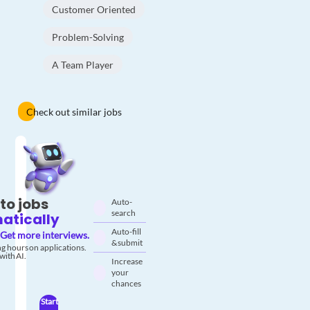
Customer Oriented
Problem-Solving
A Team Player
Check out similar jobs
to jobs
Auto-
search
atically
Auto-fill
Get more interviews.
& submit
g hours on applications.
with AI.
Increase
your
chances
Start