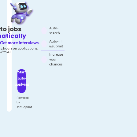
to jobs
Auto-
search
atically
Auto-fill
Get more interviews.
& submit
g hours on applications.
with AI.
Increase
your
chances
Start
auto-
applying
Powered
by
JobCopilot