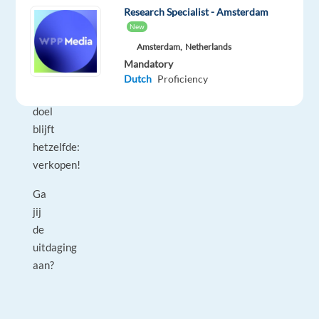
is
Research Specialist - Amsterdam
elk
New
gesprek
Amsterdam,
Netherlands
anders,
Mandatory
maar
Dutch
Proficiency
het
doel
blijft
hetzelfde:
verkopen!
Ga
jij
de
uitdaging
aan?