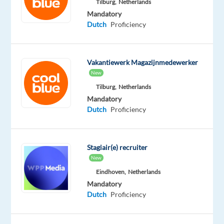
vaardigheden
Tilburg,
Netherlands
Mandatory
te
Dutch
Proficiency
verbeteren
en
om
Vakantiewerk Magazijnmedewerker
bij
New
te
Tilburg,
Netherlands
dragen
Mandatory
aan
Dutch
Proficiency
een
verdere
groei
Stagiair(e) recruiter
en
New
succes
Eindhoven,
Netherlands
van
Mandatory
Selectra.
Dutch
Proficiency
Bij
Selectra