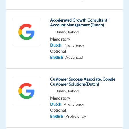
Proficiency
Accelerated Growth Consultant -
Account Management (Dutch)
Company
Employment
Experience
Dublin,
Ireland
On-
Selectra
type
Entry
site
Mandatory
SAS
Full
level
Dutch
Proficiency
time
Optional
English
Advanced
DESCRIPTION
Customer Success Associate, Google
Customer Solutions(Dutch)
Jouw
Dublin,
Ireland
missie
Mandatory
Dutch
Proficiency
Jouw
Optional
missie
English
Proficiency
als
commercieel