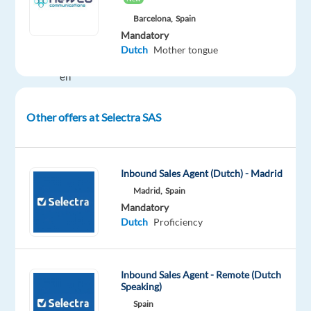
mogelijkheden
Barcelona,
Spain
die
Mandatory
zij
Dutch
Mother tongue
hebben
en
het
meest
Other offers at Selectra SAS
relevante
aanbod
verkopen;
Inbound Sales Agent (Dutch) - Madrid
Hun
Madrid,
Spain
contracten
Mandatory
verkopen
Dutch
Proficiency
en
daarnaast
bijkomende
Inbound Sales Agent - Remote (Dutch
aanbiedingen
Speaking)
voorstellen.
Spain