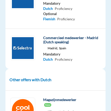
Mandatory
Als
Dutch
Proficiency
commercieel
Optional
medewerker
Flemish
Proficiency
heb
je
de
Commercieel medewerker - Madrid
(Dutch speaking)
kans
Madrid,
Spain
om
Mandatory
te
Dutch
Proficiency
leren
van
onze
Other offers with Dutch
ervaren
verkopers,
om
jouw
Magazijnmedewerker
New
communicatieve