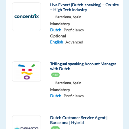
Live Expert (Dutch-speaking) – On-site
Inkomende
– High Tech Industry
telefoontjes
Barcelona,
Spain
Mandatory
beantwoorden;
Dutch
Proficiency
Identificeren
Optional
en
English
Advanced
begrijpen
van
de
Trilingual speaking Account Manager
noden
with Dutch
van
New
de
Barcelona,
Spain
klanten;
Mandatory
Dutch
Proficiency
Hen
informeren
over
de
Dutch Customer Service Agent |
Barcelona | Hybrid
verschillende
New