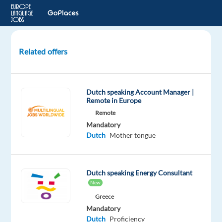
Related offers
Commercieel
medewerker
-
Dutch speaking Account Manager |
Barcelona
Remote in Europe
(Dutch
Remote
speaking)
Mandatory
Dutch
Mother tongue
Barcelona,
Spain
Dutch speaking Energy Consultant
Selectra
New
SAS
Greece
Mandatory
Mandatory
Dutch
Dutch
Proficiency