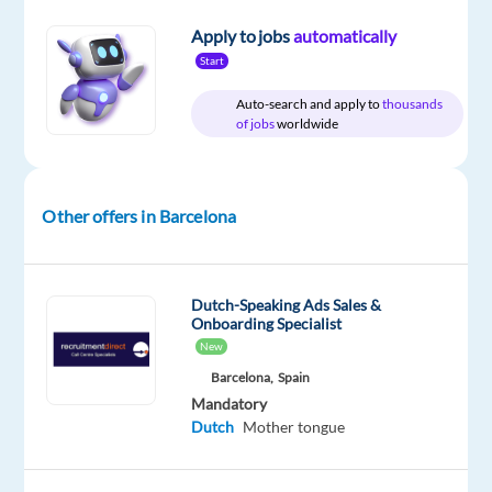
medewerker
Apply to jobs
automatically
is
Start
om
Auto-search and apply to
thousands
energie
of jobs
worldwide
en
telecommunicatie
contracten
Other offers in Barcelona
te
verkopen
op
de
Dutch-Speaking Ads Sales &
Onboarding Specialist
Vlaamse
New
markt
Barcelona,
Spain
aan
Mandatory
consumenten.
Dutch
Mother tongue
Je
zal: