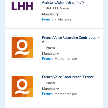
niveau
Assistant Administratif (h/f)
natif
PARIS 13,
France
Mandatory
C’EST
French
Proficiency
QUOI
LE
PROJET
French Voice Recording Contributor –
AI
?
France
Tu
Mandatory
en
French
Mother tongue
as
assez
d’être
French Voice Contributor | France
au
France
téléphone
Mandatory
toute
French
Mother tongue
la
journée