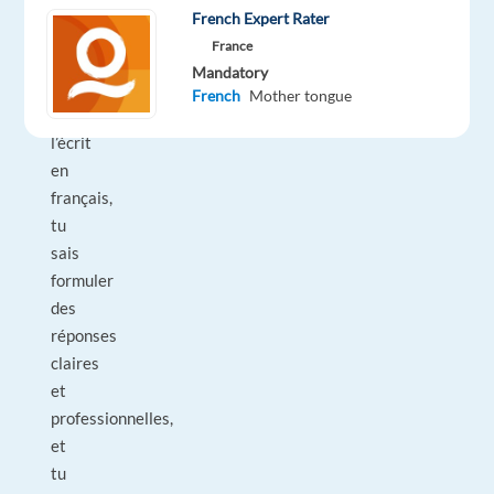
?
French Expert Rater
Tu
France
es
Mandatory
excellent.e
French
Mother tongue
à
l’écrit
en
français,
tu
sais
formuler
des
réponses
claires
et
professionnelles,
et
tu