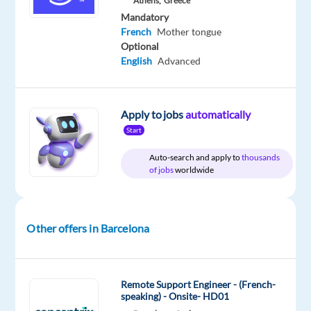
Athens,
Greece
Selection
Full
€
Level
from
time
gross
Mandatory
home
/
French
Mother tongue
&
year
On-
Optional
site
English
Advanced
Apply to jobs
automatically
DESCRIPTION
Start
Localisation
Auto-search and apply to
thousands
of jobs
worldwide
:
Barcelone
Salaire
:
Other offers in Barcelona
22
500€
brut/an
Remote Support Engineer - (French-
+
speaking) - Onsite- HD01