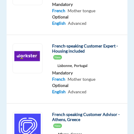
Mother
Mandatory
tongue
French
Mother tongue
Optional
Oops!
English
Advanced
This
job
isn't
French-speaking Customer Expert -
available
Housing included
anymore.
New
Check
out
Lisbonne,
Portugal
other
Mandatory
jobs
French
Mother tongue
with
Optional
French
English
Advanced
French speaking Customer Advisor -
Athens, Greece
Company
Employment
Salary
Experience
Hybrid
New
Blu
type
22,500
Mid
Work