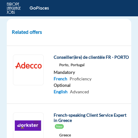
Related offers
Conseiller
Service
Client
Conseiller(ère) de clientèle FR - PORTO
à
Porto,
Portugal
Barcelone
Mandatory
-
French
Proficiency
Francophone
Optional
English
Advanced
Barcelona,
Spain
Blu
French-speaking Client Service Expert
Selection
in Greece
Mandatory
New
French
Greece