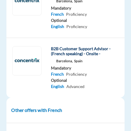
bonus
Barcelona,
Spain
mensuels
Mandatory
French
Proficiency
Horaires
Optional
:
English
Proficiency
horaires
tournants
(9h–
B2B Customer Support Advisor -
22h)
(French speaking) - Onsite -
-
Barcelona,
Spain
1
Mandatory
week-
French
Proficiency
Optional
end
English
Advanced
sur
2
off
Langue
Other offers with French
:
Français