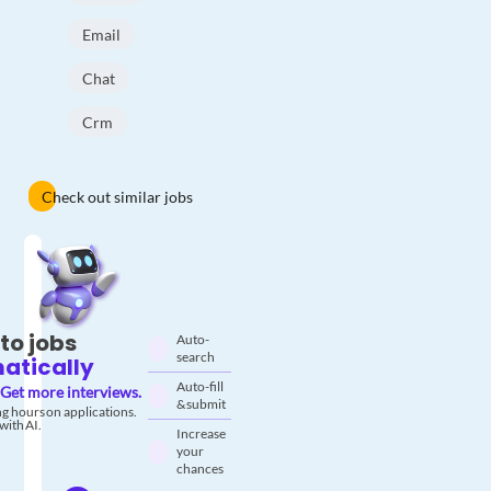
Email
Chat
Crm
Check out similar jobs
to jobs
Auto-
search
atically
Auto-fill
Get more interviews.
& submit
g hours on applications.
with AI.
Increase
your
chances