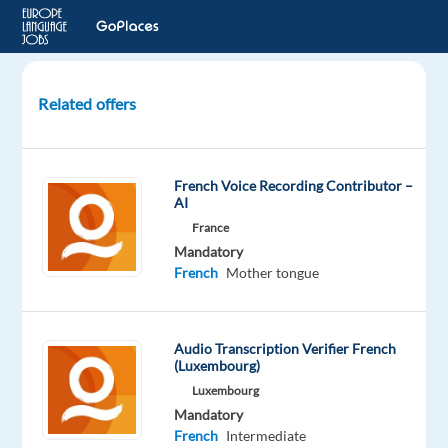
Related offers
Adjoint
Responsable
de
French Voice Recording Contributor –
rayon
AI
H/F
France
Mandatory
CROZON,
French
Mother tongue
France
LHH
Audio Transcription Verifier French
(Luxembourg)
Mandatory
French
Luxembourg
Proficiency
Mandatory
French
Intermediate