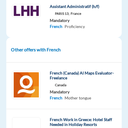
Assistant Administratif (h/f)
PARIS 13,
France
DESCRIPTION
Mandatory
French
Proficiency
Votre
mission
LHH
Other offers with French
Recruitment
Solutions,
cabinet
French (Canada) AI Maps Evaluator-
expert
Freelance
en
Canada
recrutement,
Mandatory
intérim
French
Mother tongue
spécialisé,
gestion
de
French Work in Greece: Hotel Staff
Needed in Holiday Resorts
transition