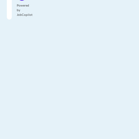
Powered
by
JobCopilot