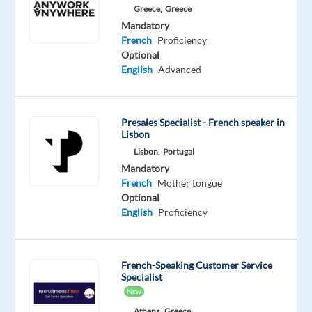
Greece,
Greece
et
Mandatory
évaluation
French
Proficiency
de
Optional
talents,
English
Advanced
accompagne
son
client,
Presales Specialist - French speaker in
acteur
Lisbon
reconnu
Lisbon,
Portugal
Mandatory
de
French
Mother tongue
la
Optional
distribution,
English
Proficiency
dans
le
recrutement
French-Speaking Customer Service
d’un Adjoint
Specialist
Responsable
New
de
Athens,
Greece