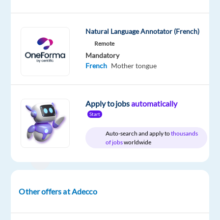
Oops!
This
job
Natural Language Annotator (French)
isn't
Remote
available
anymore.
Mandatory
Check
French
Mother tongue
out
other
jobs
Apply to jobs
automatically
with
Start
French
Auto-search and apply to
thousands
of jobs
worldwide
Company
Employment
Experience
On-
LHH
type
Mid
site
Other offers at Adecco
Full
Level
time