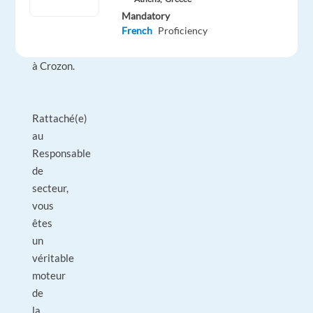
Rayon H/F
Mandatory
French
Proficiency
en CDI,
basé(e)
à Crozon.
Rattaché(e)
au
Responsable
de
secteur,
vous
êtes
un
véritable
moteur
de
la