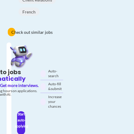
French
Check out similar jobs
to jobs
Auto-
search
atically
Auto-fill
Get more interviews.
& submit
g hours on applications.
with AI.
Increase
your
chances
Start
auto-
applying