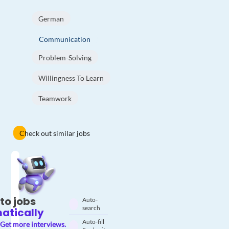
German
Communication
Problem-Solving
Willingness To Learn
Teamwork
Check out similar jobs
to jobs
Auto-
search
atically
Auto-fill
Get more interviews.