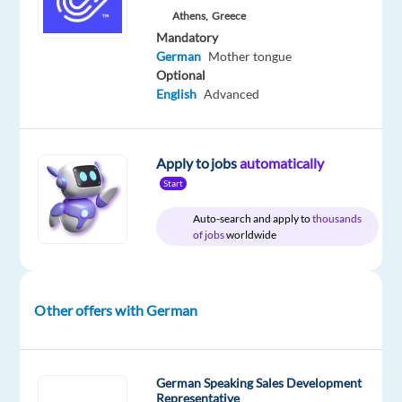
year
Athens,
Greece
Mandatory
German
Mother tongue
Optional
English
Advanced
DESCRIPTION
Wenn
Zahlen
Apply to jobs
automatically
Ihre
Start
Sprache
Auto-search and apply to
thousands
sind
of jobs
worldwide
und
exzellenter
Kundenservice
Other offers with German
Ihre
Superkraft
ist,
German Speaking Sales Development
haben
Representative