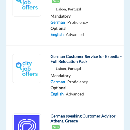
New
Oops!
Lisbon,
Portugal
This
Mandatory
job
German
Proficiency
isn't
Optional
available
English
Advanced
anymore.
Check
out
German Customer Service for Expedia -
other
Full Relocation Pack
jobs
with
Lisbon,
Portugal
German
Mandatory
German
Proficiency
Optional
English
Advanced
Company
Salary
Experience
On-
Concentrix
1,755
Entry
site
German speaking Customer Advisor -
Poland
€
level
Athens, Greece
gross
New
/