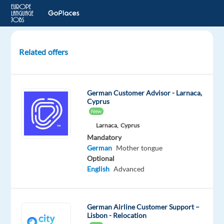
Related offers
Customer
Support
Advisor
German Customer Advisor - Larnaca,
with
Cyprus
German
New
Larnaca,
Cyprus
Szczecin,
Mandatory
Poland
German
Mother tongue
Optional
Concentrix
English
Advanced
Poland
Mandatory
German
German Airline Customer Support –
Proficiency
Lisbon - Relocation