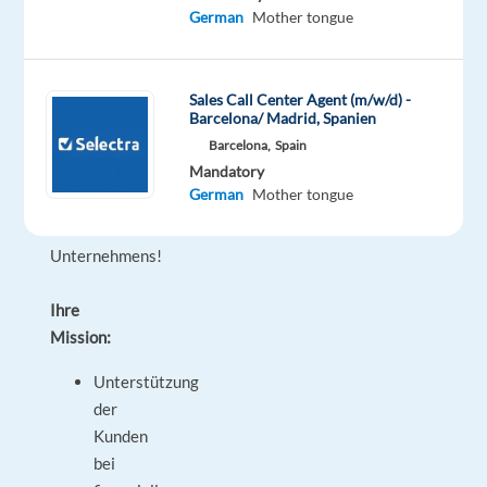
Sie
German
Mother tongue
ein
in
die
Sales Call Center Agent (m/w/d) -
Barcelona/ Madrid, Spanien
Finanzwelt
Barcelona,
Spain
innerhalb
Mandatory
eines
German
Mother tongue
dynamischen
BPO-
Unternehmens!
Ihre
Mission:
Unterstützung
der
Kunden
bei