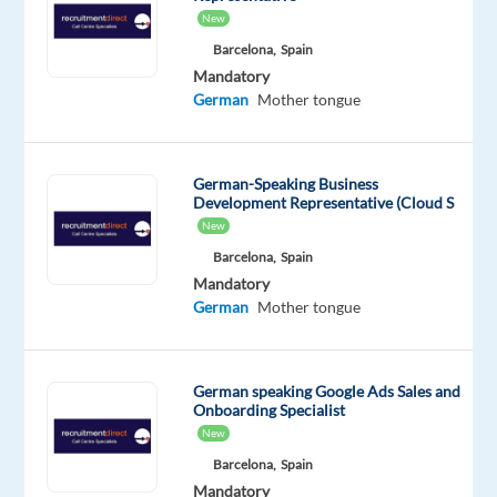
wir
New
etwas
Barcelona,
Spain
für
Mandatory
Sie!
German
Mother tongue
Werden
Sie
Teil
German-Speaking Business
Development Representative (Cloud S
unseres
New
Teams
Barcelona,
Spain
als
Mandatory
Banking
German
Mother tongue
Customer
Care
Specialist
German speaking Google Ads Sales and
mit
Onboarding Specialist
Deutschkenntnissen
New
und
Barcelona,
Spain
tauchen
Mandatory