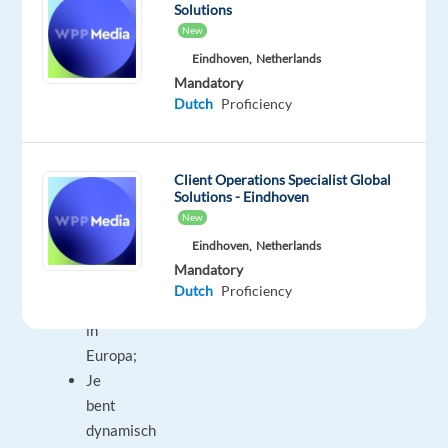
leren
Solutions
hoe
New
je
Eindhoven,
Netherlands
een
Mandatory
Dutch
Proficiency
uitstekende
verkoper
wordt
Client Operations Specialist Global
in
Solutions - Eindhoven
een
New
van
Eindhoven,
Netherlands
de
Mandatory
beste
Dutch
Proficiency
verkoopbedrijven
in
Europa;
Je
bent
dynamisch