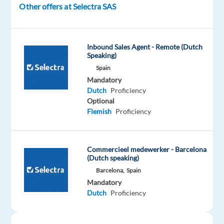
de
Other offers at Selectra SAS
telefoon
en
houdt
Inbound Sales Agent - Remote (Dutch
van
Speaking)
verkopen?
Spain
Mandatory
Dan
Dutch
Proficiency
ben
Optional
je
Flemish
Proficiency
bij
ons
aan
Commercieel medewerker - Barcelona
het
(Dutch speaking)
juiste
Barcelona,
Spain
Mandatory
adres!
Dutch
Proficiency