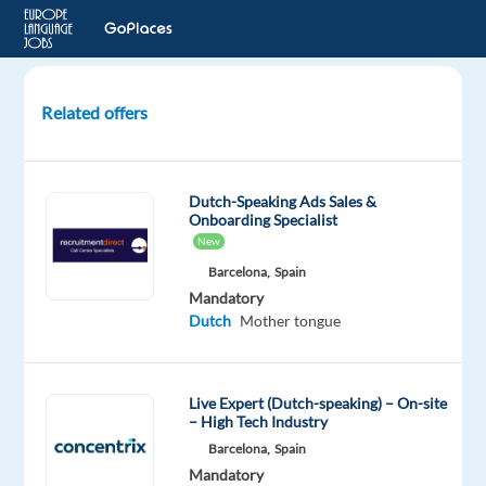
Related offers
Inbound
Sales
Agent
Dutch-Speaking Ads Sales &
(Dutch)
Onboarding Specialist
-
New
Madrid
Barcelona,
Spain
Mandatory
Madrid,
Dutch
Mother tongue
Spain
Selectra
Live Expert (Dutch-speaking) – On-site
SAS
– High Tech Industry
Mandatory
Barcelona,
Spain
Dutch
Mandatory