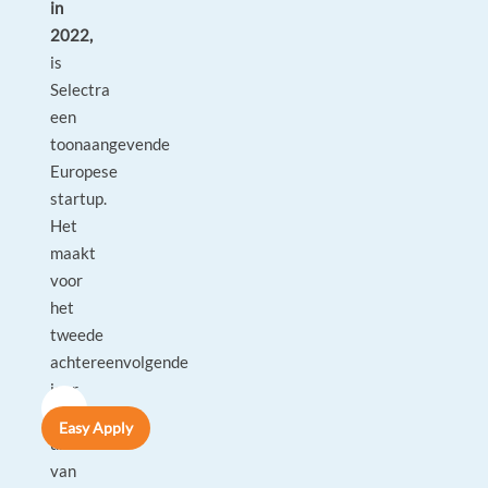
in
2022,
is
Selectra
een
toonaangevende
Europese
startup.
Het
maakt
voor
het
tweede
achtereenvolgende
jaar
deel
Easy Apply
uit
van