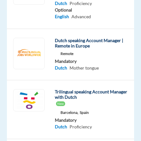
Proficiency
Dutch
Proficiency
Optional
English
Advanced
Company
Employment
Salary
Experience
On-
Dutch speaking Account Manager |
Selectra
type
From
Entry
site
Remote in Europe
SAS
Full
15,900
level
time
to
Remote
38,000
Mandatory
€
Dutch
Mother tongue
gross
/
year
Trilingual speaking Account Manager
with Dutch
New
DESCRIPTION
Barcelona,
Spain
Mandatory
Je
Dutch
Proficiency
bent
op