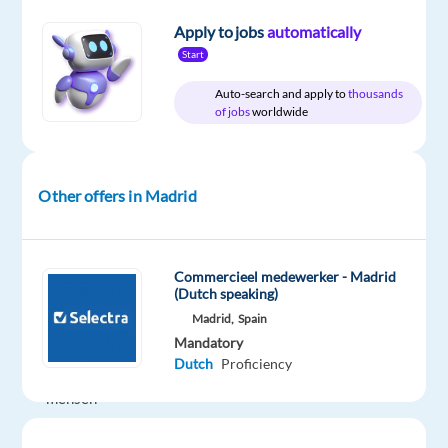
zoek
Apply to jobs
automatically
naar
Start
een
Auto-search and apply to
thousands
internationale
of jobs
worldwide
uitdaging
terwijl
je
Other offers in Madrid
in
het
Nederlands
werkt?
Commercieel medewerker - Madrid
(Dutch speaking)
Je
Madrid,
Spain
praat
Mandatory
graag
Dutch
Proficiency
met
mensen
via