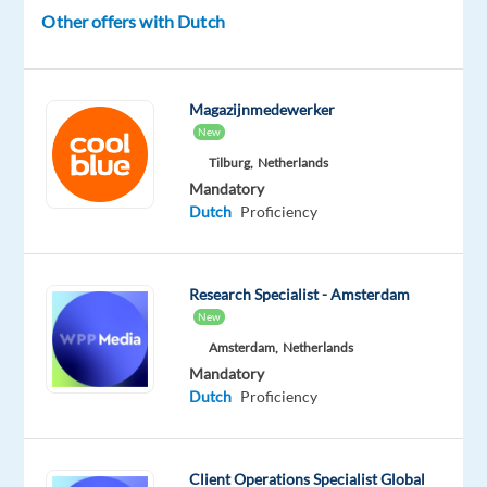
REQUIREMENTS
Other offers with Dutch
Profiel
Deze
Magazijnmedewerker
commercieel
New
medewerker
Tilburg,
Netherlands
positie
Mandatory
is
Dutch
Proficiency
gemaakt
voor
jou
Research Specialist - Amsterdam
als:
New
Amsterdam,
Netherlands
Je
Mandatory
bent
Dutch
Proficiency
gemotiveerd
om
te
Client Operations Specialist Global