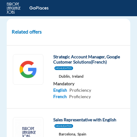
Related offers
Animateur
Commercial
VDL
Strategic Account Manager, Google
(h/f)
Customer Solutions(French)
HIGHLIGHTED
TOULOUSE,
Dublin,
Ireland
France
Mandatory
English
Proficiency
LHH
French
Proficiency
Mandatory
Optional
English
Italian
Advanced
Proficiency
Sales Representative with English
French
HIGHLIGHTED
Mother
Barcelona,
Spain