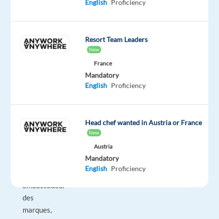
en
English
Proficiency
CDI,
en
home-
Resort Team Leaders
office,
New
zone
France
moitié
Mandatory
English
Proficiency
sud
de
la
Head chef wanted in Austria or France
France.
New
Austria
Missions
:
Mandatory
English
Proficiency
Véritable
ambassadeur
des
marques,