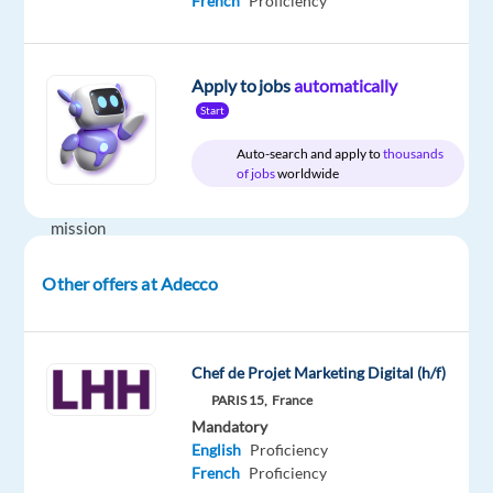
French
Proficiency
LHH
type
Entry
site
Full
level
time
Apply to jobs
automatically
Start
DESCRIPTION
Auto-search and apply to
thousands
of jobs
worldwide
Votre
mission
Other offers at Adecco
LHH
Recruitment
Solutions,
Chef de Projet Marketing Digital (h/f)
cabinet
PARIS 15,
France
de
Mandatory
conseil
English
Proficiency
en
French
Proficiency