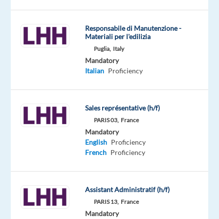
recrutement
et
intérim
Responsabile di Manutenzione -
Materiali per l'edilizia
spécialisé,
management
Puglia,
Italy
Mandatory
de
Italian
Proficiency
transition,
et
évaluation
Sales représentative (h/f)
d'expert.e.s,
PARIS 03,
France
cadres
Mandatory
et
English
Proficiency
dirigeant.e.s, recherche
French
Proficiency
pour
son
client
Assistant Administratif (h/f)
entreprise
PARIS 13,
France
spécialisée
Mandatory