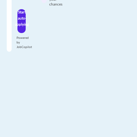
chances
Start
auto-
applying
Powered
by
JobCopilot