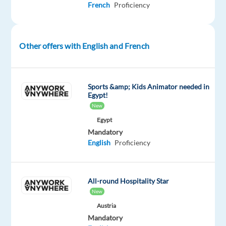
dans
French
Proficiency
le
commerce
de
Other offers with English and French
véhicules
de
loisirs
Sports &amp; Kids Animator needed in
(camping-
Egypt!
cars,
New
mobil-
Egypt
homes,
Mandatory
remorques…)
,
English
Proficiency
un
Animateur
Commercial
All-round Hospitality Star
VDL
New
H/F
.
Austria
Poste
Mandatory