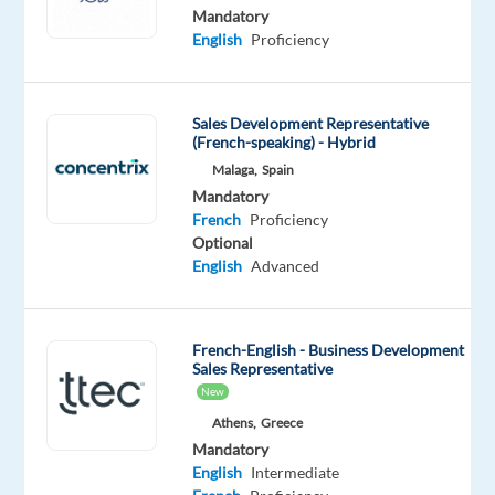
tongue
Mandatory
English
Proficiency
Oops!
This
job
isn't
Sales Development Representative
(French-speaking) - Hybrid
available
anymore.
Malaga,
Spain
Check
Mandatory
out
French
Proficiency
other
Optional
jobs
English
Advanced
with
English
and
French-English - Business Development
French
Sales Representative
New
Athens,
Greece
Mandatory
English
Intermediate
Company
Employment
Experience
On-