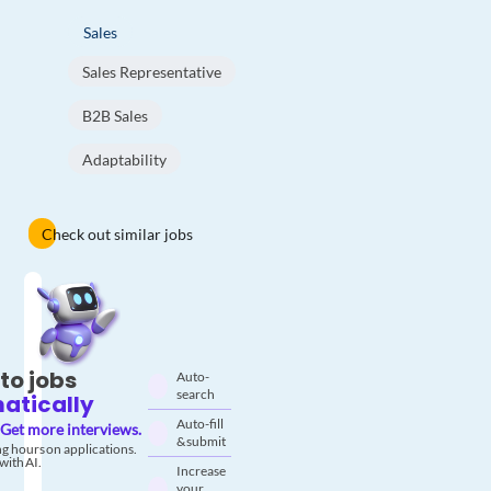
Sales
Sales Representative
B2B Sales
Adaptability
Check out similar jobs
to jobs
Auto-
search
atically
Auto-fill
Get more interviews.
& submit
g hours on applications.
with AI.
Increase
your