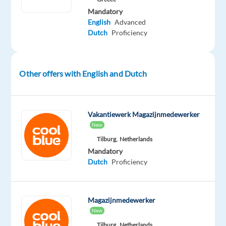
je
Mandatory
gaat
English
Advanced
doen
Dutch
Proficiency
Word
onderdeel
Other offers with English and Dutch
van
ons
TTEC-
Vakantiewerk Magazijnmedewerker
team
New
in
Tilburg,
Netherlands
Griekenland
Mandatory
en
Dutch
Proficiency
doe
internationale
werkervaring
Magazijnmedewerker
op
New
terwijl
Tilburg,
Netherlands