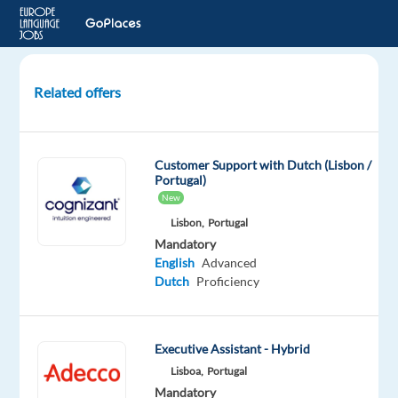
Related offers
Nederlands
klantenservice
ter
Customer Support with Dutch (Lisbon /
ondersteuning
Portugal)
(Booking.com)
New
Lisbon,
Portugal
Athens,
Mandatory
Greece
English
Advanced
Dutch
Proficiency
TTEC
Europe
Mandatory
Executive Assistant - Hybrid
English
Lisboa,
Portugal
Advanced
Mandatory