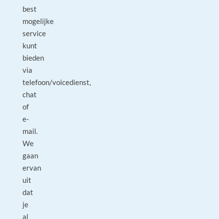
best
mogelijke
service
kunt
bieden
via
telefoon/voicedienst,
chat
of
e-
mail.
We
gaan
ervan
uit
dat
je
al