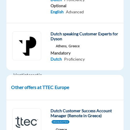
klantenservicemedewerker
Optional
voor
English
Advanced
Booking.com
in
Athene
Dutch speaking Customer Experts for
help
Dyson
je
Athens,
Greece
Mandatory
mee
Dutch
Proficiency
om
elke
klantinteractie
menselijker
Other offers at TTEC Europe
en
persoonlijker
te
Dutch Customer Success Account
maken.#experienceTTEC
Manager (Remote in Greece)
HIGHLIGHTED
Wat
Greece