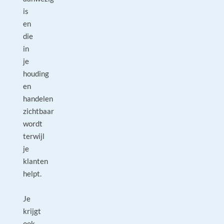
is
en
die
in
je
houding
en
handelen
zichtbaar
wordt
terwijl
je
klanten
helpt.
Je
krijgt
ook