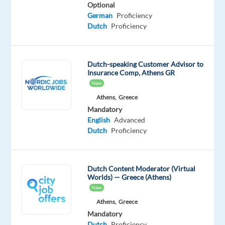
jouw
Optional
German
Proficiency
talent
Dutch
Proficiency
volledig
tot
zijn
Dutch-speaking Customer Advisor to
recht
Insurance Comp, Athens GR
te
New
laten
Athens,
Greece
komen
Mandatory
binnen
English
Advanced
onze
Dutch
Proficiency
prijs
winnende
employee
Dutch Content Moderator (Virtual
Worlds) — Greece (Athens)
experience.
New
Als
Athens,
Greece
Nederlands-
Mandatory
Engelse
Dutch
Proficiency