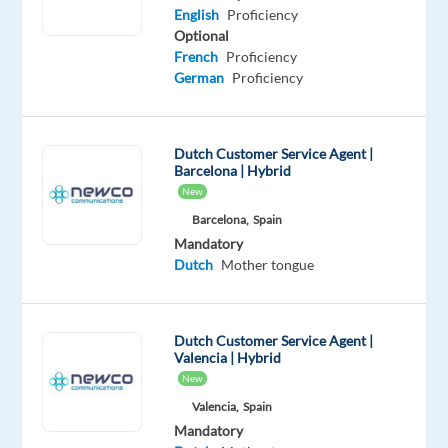
Dutch
English
Proficiency
Proficiency
Optional
French
Proficiency
Oops!
German
Proficiency
This
job
isn't
available
Dutch Customer Service Agent |
Barcelona | Hybrid
anymore.
New
Check
out
Barcelona,
Spain
other
Mandatory
jobs
Dutch
Mother tongue
with
English
and
Dutch Customer Service Agent |
Dutch
Valencia | Hybrid
New
Valencia,
Spain
Mandatory