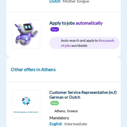
Dutch
Mother tongue
Relocation
Company
Employment
Experience
On-
package
TTEC
type
Entry
site
Included
Europe
Full
level
time
Apply to jobs
automatically
Start
Auto-search and apply to
thousands
DESCRIPTION
of jobs
worldwide
Functie
kenmerken
Other offers in Athens
Bij
TTEC
Customer Service Representative (m,f)
krijg
German or Dutch
je
New
de
Athens,
Greece
kans
Mandatory
om
English
Intermediate