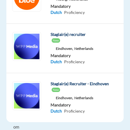
je
Mandatory
geniet
Dutch
Proficiency
van
de
levendige
Stagiair(e) recruiter
cultuur
New
en
Eindhoven,
Netherlands
de
Mandatory
prachtige
Dutch
Proficiency
omgeving
van
Athene.
Stagiair(e) Recruiter - Eindhoven
Deze
New
functie
Eindhoven,
Netherlands
biedt
Mandatory
Dutch
Proficiency
waardevolle
mogelijkheden
om